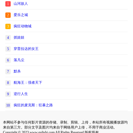
山河故人
1
爱乐之城
2
疯狂动物城
3
抓娃娃
4
穿普拉达的女王
5
落凡尘
6
默杀
7
航海王：强者天下
8
逆行人生
9
疯狂的麦克斯：狂暴之路
10
本网站不参与任何影片资源的存储、录制、剪辑、上传，本站所有视频播放源均
来自第三方。部分文字及图片均来自于网络用户上传，不用于商业活动。
Copyright © 2023 www.qulishi.com All Rights Reserved 版权所有