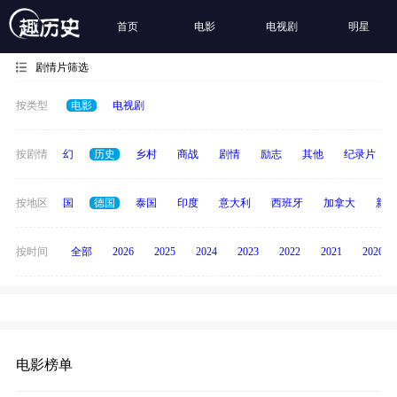
首页
电影
电视剧
明星
剧情片筛选
按类型
电影
电视剧
动作
按剧情
奇幻
历史
乡村
商战
剧情
励志
其他
纪录片
日本
按地区
韩国
德国
泰国
印度
意大利
西班牙
加拿大
新加
按时间
全部
2026
2025
2024
2023
2022
2021
2020
电影榜单