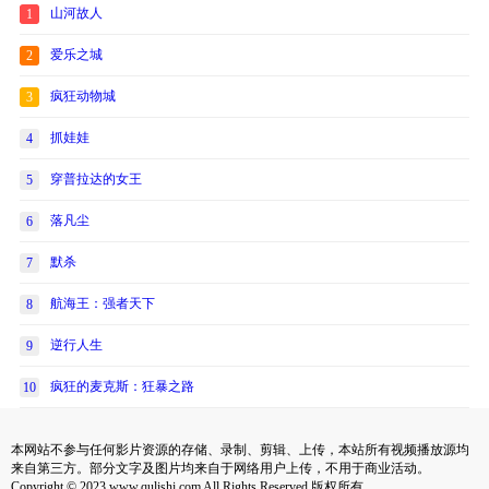
山河故人
1
爱乐之城
2
疯狂动物城
3
抓娃娃
4
穿普拉达的女王
5
落凡尘
6
默杀
7
航海王：强者天下
8
逆行人生
9
疯狂的麦克斯：狂暴之路
10
本网站不参与任何影片资源的存储、录制、剪辑、上传，本站所有视频播放源均
来自第三方。部分文字及图片均来自于网络用户上传，不用于商业活动。
Copyright © 2023 www.qulishi.com All Rights Reserved 版权所有