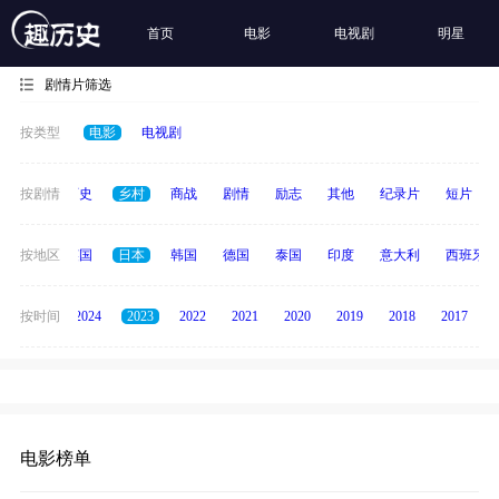
首页
电影
电视剧
明星
剧情片筛选
按类型
电影
电视剧
奇幻
按剧情
历史
乡村
商战
剧情
励志
其他
纪录片
短片
法国
按地区
英国
日本
韩国
德国
泰国
印度
意大利
西班牙
按时间
2025
2024
2023
2022
2021
2020
2019
2018
2017
电影榜单