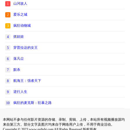
山河故人
1
爱乐之城
2
疯狂动物城
3
抓娃娃
4
穿普拉达的女王
5
落凡尘
6
默杀
7
航海王：强者天下
8
逆行人生
9
疯狂的麦克斯：狂暴之路
10
本网站不参与任何影片资源的存储、录制、剪辑、上传，本站所有视频播放源均
来自第三方。部分文字及图片均来自于网络用户上传，不用于商业活动。
Copyright © 2023 www.qulishi.com All Rights Reserved 版权所有