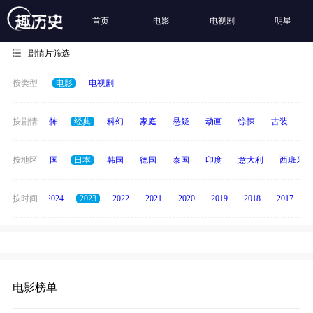
首页
电影
电视剧
明星
剧情片筛选
按类型
电影
电视剧
冒险
按剧情
恐怖
经典
科幻
家庭
悬疑
动画
惊悚
古装
战
法国
按地区
英国
日本
韩国
德国
泰国
印度
意大利
西班牙
按时间
2025
2024
2023
2022
2021
2020
2019
2018
2017
电影榜单