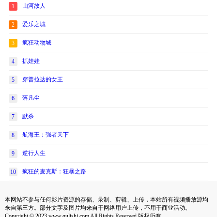
山河故人
1
爱乐之城
2
疯狂动物城
3
抓娃娃
4
穿普拉达的女王
5
落凡尘
6
默杀
7
航海王：强者天下
8
逆行人生
9
疯狂的麦克斯：狂暴之路
10
本网站不参与任何影片资源的存储、录制、剪辑、上传，本站所有视频播放源均
来自第三方。部分文字及图片均来自于网络用户上传，不用于商业活动。
Copyright © 2023 www.qulishi.com All Rights Reserved 版权所有