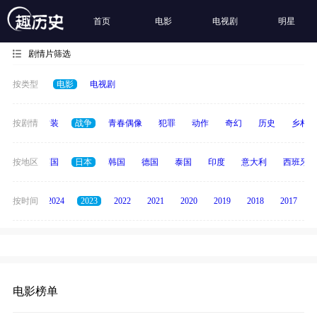
首页
电影
电视剧
明星
剧情片筛选
按类型
电影
电视剧
惊悚
按剧情
古装
战争
青春偶像
犯罪
动作
奇幻
历史
乡村
法国
按地区
英国
日本
韩国
德国
泰国
印度
意大利
西班牙
按时间
2025
2024
2023
2022
2021
2020
2019
2018
2017
电影榜单