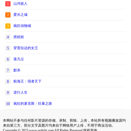
山河故人
1
爱乐之城
2
疯狂动物城
3
抓娃娃
4
穿普拉达的女王
5
落凡尘
6
默杀
7
航海王：强者天下
8
逆行人生
9
疯狂的麦克斯：狂暴之路
10
本网站不参与任何影片资源的存储、录制、剪辑、上传，本站所有视频播放源均
来自第三方。部分文字及图片均来自于网络用户上传，不用于商业活动。
Copyright © 2023 www.qulishi.com All Rights Reserved 版权所有