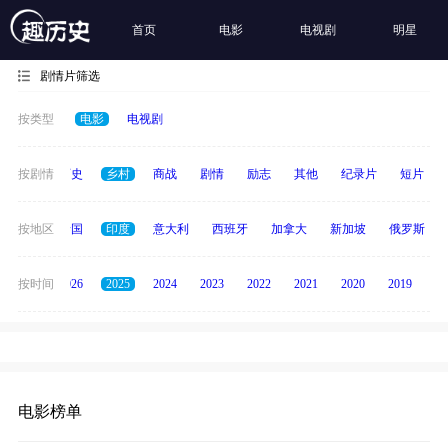
首页
电影
电视剧
明星
剧情片筛选
按类型
电影
电视剧
奇幻
按剧情
历史
乡村
商战
剧情
励志
其他
纪录片
短片
德国
按地区
泰国
印度
意大利
西班牙
加拿大
新加坡
俄罗斯
全部
按时间
2026
2025
2024
2023
2022
2021
2020
2019
20
电影榜单