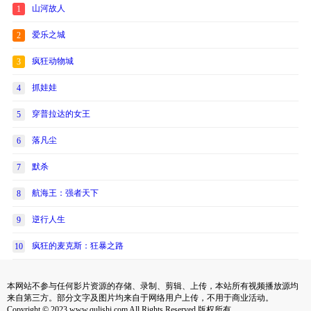
山河故人
1
爱乐之城
2
疯狂动物城
3
抓娃娃
4
穿普拉达的女王
5
落凡尘
6
默杀
7
航海王：强者天下
8
逆行人生
9
疯狂的麦克斯：狂暴之路
10
本网站不参与任何影片资源的存储、录制、剪辑、上传，本站所有视频播放源均
来自第三方。部分文字及图片均来自于网络用户上传，不用于商业活动。
Copyright © 2023 www.qulishi.com All Rights Reserved 版权所有