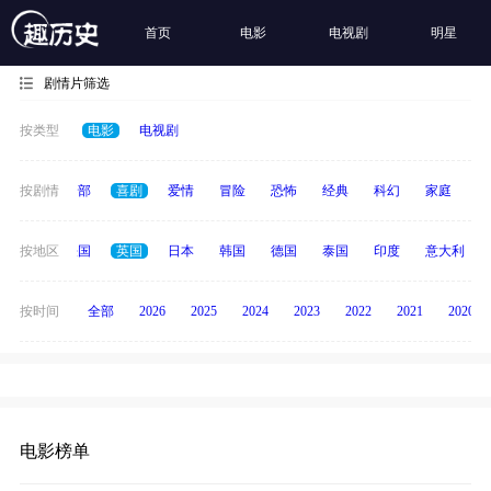
首页
电影
电视剧
明星
剧情片筛选
按类型
电影
电视剧
按剧情
全部
喜剧
爱情
冒险
恐怖
经典
科幻
家庭
悬
美国
按地区
法国
英国
日本
韩国
德国
泰国
印度
意大利
按时间
全部
2026
2025
2024
2023
2022
2021
2020
电影榜单