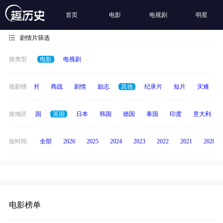
首页
电影
电视剧
明星
剧情片筛选
按类型
电影
电视剧
历史
按剧情
乡村
商战
剧情
励志
其他
纪录片
短片
灾难
美国
按地区
法国
英国
日本
韩国
德国
泰国
印度
意大利
按时间
全部
2026
2025
2024
2023
2022
2021
2020
电影榜单