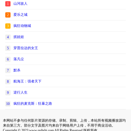
山河故人
1
爱乐之城
2
疯狂动物城
3
抓娃娃
4
穿普拉达的女王
5
落凡尘
6
默杀
7
航海王：强者天下
8
逆行人生
9
疯狂的麦克斯：狂暴之路
10
本网站不参与任何影片资源的存储、录制、剪辑、上传，本站所有视频播放源均
来自第三方。部分文字及图片均来自于网络用户上传，不用于商业活动。
Copyright © 2023 www.qulishi.com All Rights Reserved 版权所有