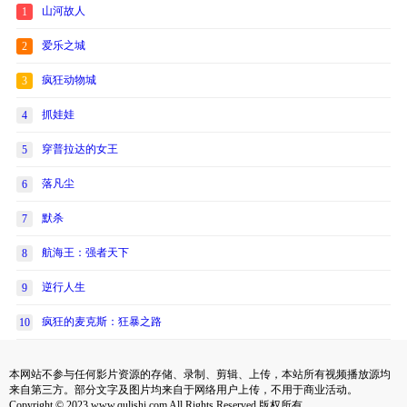
山河故人
1
爱乐之城
2
疯狂动物城
3
抓娃娃
4
穿普拉达的女王
5
落凡尘
6
默杀
7
航海王：强者天下
8
逆行人生
9
疯狂的麦克斯：狂暴之路
10
本网站不参与任何影片资源的存储、录制、剪辑、上传，本站所有视频播放源均
来自第三方。部分文字及图片均来自于网络用户上传，不用于商业活动。
Copyright © 2023 www.qulishi.com All Rights Reserved 版权所有