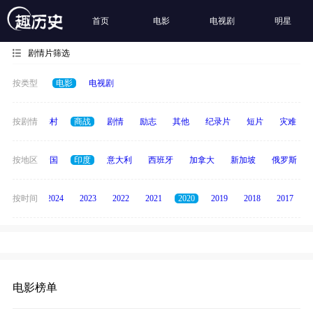
首页
电影
电视剧
明星
剧情片筛选
按类型
电影
电视剧
历史
按剧情
乡村
商战
剧情
励志
其他
纪录片
短片
灾难
德国
按地区
泰国
印度
意大利
西班牙
加拿大
新加坡
俄罗斯
按时间
2025
2024
2023
2022
2021
2020
2019
2018
2017
电影榜单