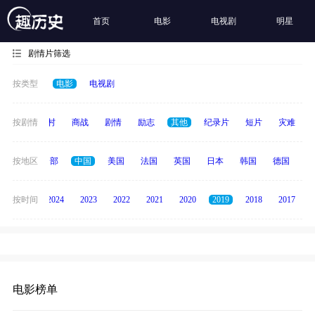
首页
电影
电视剧
明星
剧情片筛选
按类型
电影
电视剧
历史
按剧情
乡村
商战
剧情
励志
其他
纪录片
短片
灾难
按地区
全部
中国
美国
法国
英国
日本
韩国
德国
泰
按时间
2025
2024
2023
2022
2021
2020
2019
2018
2017
电影榜单