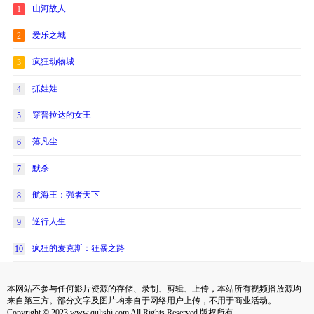
山河故人
1
爱乐之城
2
疯狂动物城
3
抓娃娃
4
穿普拉达的女王
5
落凡尘
6
默杀
7
航海王：强者天下
8
逆行人生
9
疯狂的麦克斯：狂暴之路
10
本网站不参与任何影片资源的存储、录制、剪辑、上传，本站所有视频播放源均
来自第三方。部分文字及图片均来自于网络用户上传，不用于商业活动。
Copyright © 2023 www.qulishi.com All Rights Reserved 版权所有