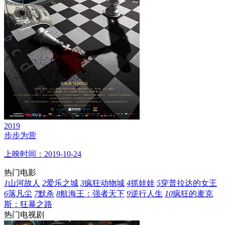
2019
步步为营
上映时间：2019-10-24
热门电影
1
山河故人
2
爱乐之城
3
疯狂动物城
4
抓娃娃
5
穿普拉达的女王
6
落凡尘
7
默杀
8
航海王：强者天下
9
逆行人生
10
疯狂的麦克
斯：狂暴之路
热门电视剧