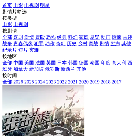
首页
电影
电视剧
明星
剧情片筛选
按类型
电影
电视剧
按剧情
全部
喜剧
爱情
冒险
恐怖
经典
科幻
家庭
悬疑
动画
惊悚
古装
战争
青春偶像
犯罪
动作
奇幻
历史
乡村
商战
剧情
励志
其他
纪录片
短片
灾难
按地区
全部
中国
美国
法国
英国
日本
韩国
德国
泰国
印度
意大利
西
班牙
加拿大
新加坡
俄罗斯
新西兰
其他
按时间
全部
2026
2025
2024
2023
2022
2021
2020
2019
2018
2017