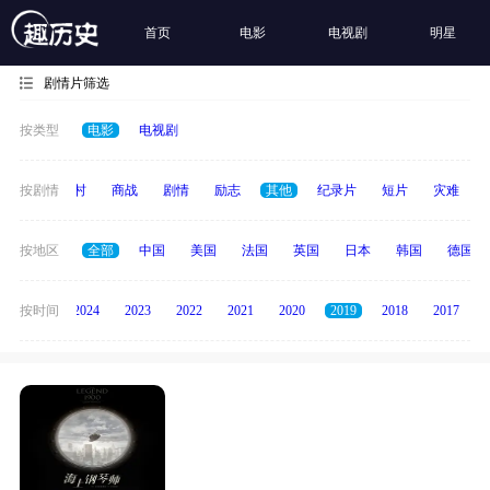
首页
电影
电视剧
明星
剧情片筛选
按类型
电影
电视剧
历史
按剧情
乡村
商战
剧情
励志
其他
纪录片
短片
灾难
按地区
全部
中国
美国
法国
英国
日本
韩国
德国
按时间
2025
2024
2023
2022
2021
2020
2019
2018
2017