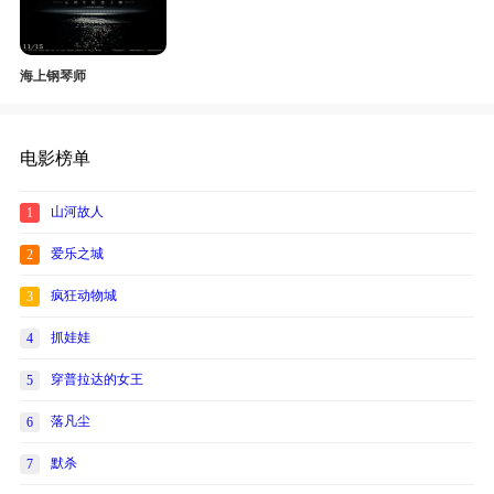
海上钢琴师
电影榜单
山河故人
1
爱乐之城
2
疯狂动物城
3
抓娃娃
4
穿普拉达的女王
5
落凡尘
6
默杀
7