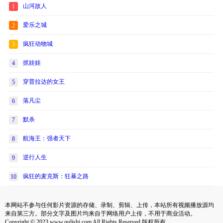
山河故人
1
爱乐之城
2
疯狂动物城
3
抓娃娃
4
穿普拉达的女王
5
落凡尘
6
默杀
7
航海王：强者天下
8
逆行人生
9
疯狂的麦克斯：狂暴之路
10
本网站不参与任何影片资源的存储、录制、剪辑、上传，本站所有视频播放源均
来自第三方。部分文字及图片均来自于网络用户上传，不用于商业活动。
Copyright © 2023 www.qulishi.com All Rights Reserved 版权所有