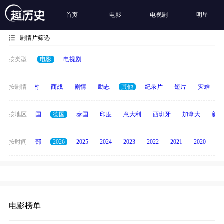
首页
电影
电视剧
明星
剧情片筛选
按类型
电影
电视剧
历史
按剧情
乡村
商战
剧情
励志
其他
纪录片
短片
灾难
日本
按地区
韩国
德国
泰国
印度
意大利
西班牙
加拿大
新加
按时间
全部
2026
2025
2024
2023
2022
2021
2020
20
电影榜单