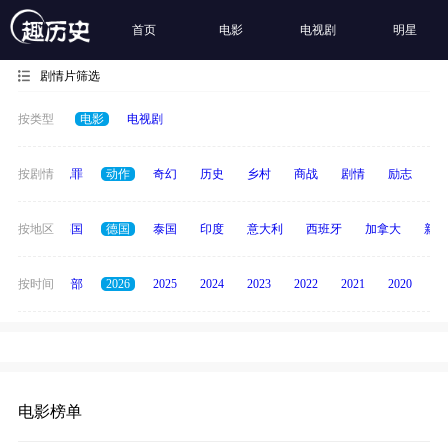
首页
电影
电视剧
明星
剧情片筛选
按类型
电影
电视剧
春偶像
按剧情
犯罪
动作
奇幻
历史
乡村
商战
剧情
励志
其
日本
按地区
韩国
德国
泰国
印度
意大利
西班牙
加拿大
新加
按时间
全部
2026
2025
2024
2023
2022
2021
2020
20
电影榜单