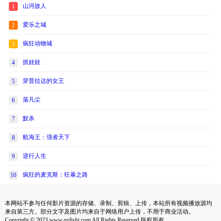
山河故人
1
爱乐之城
2
疯狂动物城
3
抓娃娃
4
穿普拉达的女王
5
落凡尘
6
默杀
7
航海王：强者天下
8
逆行人生
9
疯狂的麦克斯：狂暴之路
10
本网站不参与任何影片资源的存储、录制、剪辑、上传，本站所有视频播放源均
来自第三方。部分文字及图片均来自于网络用户上传，不用于商业活动。
Copyright © 2023 www.qulishi.com All Rights Reserved 版权所有