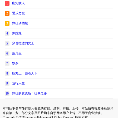
山河故人
1
爱乐之城
2
疯狂动物城
3
抓娃娃
4
穿普拉达的女王
5
落凡尘
6
默杀
7
航海王：强者天下
8
逆行人生
9
疯狂的麦克斯：狂暴之路
10
本网站不参与任何影片资源的存储、录制、剪辑、上传，本站所有视频播放源均
来自第三方。部分文字及图片均来自于网络用户上传，不用于商业活动。
Copyright © 2023 www.qulishi.com All Rights Reserved 版权所有