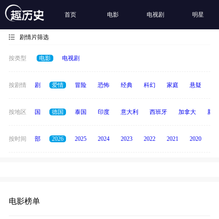
首页
电影
电视剧
明星
剧情片筛选
按类型
电影
电视剧
全部
按剧情
喜剧
爱情
冒险
恐怖
经典
科幻
家庭
悬疑
动
日本
按地区
韩国
德国
泰国
印度
意大利
西班牙
加拿大
新加
按时间
全部
2026
2025
2024
2023
2022
2021
2020
20
电影榜单