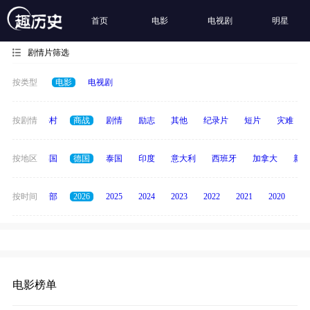
首页
电影
电视剧
明星
剧情片筛选
按类型
电影
电视剧
历史
按剧情
乡村
商战
剧情
励志
其他
纪录片
短片
灾难
日本
按地区
韩国
德国
泰国
印度
意大利
西班牙
加拿大
新加
按时间
全部
2026
2025
2024
2023
2022
2021
2020
20
电影榜单