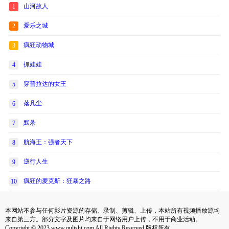
山河故人
1
爱乐之城
2
疯狂动物城
3
抓娃娃
4
穿普拉达的女王
5
落凡尘
6
默杀
7
航海王：强者天下
8
逆行人生
9
疯狂的麦克斯：狂暴之路
10
本网站不参与任何影片资源的存储、录制、剪辑、上传，本站所有视频播放源均
来自第三方。部分文字及图片均来自于网络用户上传，不用于商业活动。
Copyright © 2023 www.qulishi.com All Rights Reserved 版权所有