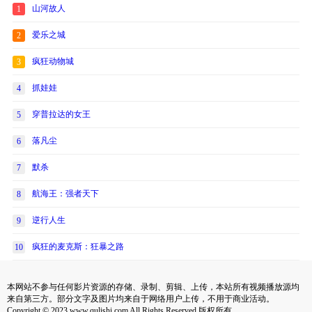
山河故人
1
爱乐之城
2
疯狂动物城
3
抓娃娃
4
穿普拉达的女王
5
落凡尘
6
默杀
7
航海王：强者天下
8
逆行人生
9
疯狂的麦克斯：狂暴之路
10
本网站不参与任何影片资源的存储、录制、剪辑、上传，本站所有视频播放源均
来自第三方。部分文字及图片均来自于网络用户上传，不用于商业活动。
Copyright © 2023 www.qulishi.com All Rights Reserved 版权所有