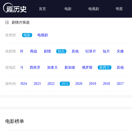
首页
电影
电视剧
明星
剧情片筛选
按类型
电影
电视剧
历史
按剧情
乡村
商战
剧情
励志
其他
纪录片
短片
灾难
印度
按地区
意大利
西班牙
加拿大
新加坡
俄罗斯
新西兰
其他
按时间
2025
2024
2023
2022
2021
2020
2019
2018
2017
电影榜单