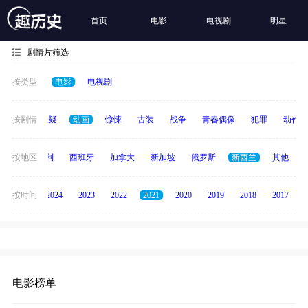
首页
电影
电视剧
明星
剧情片筛选
按类型
电影
电视剧
家庭
按剧情
悬疑
动画
惊悚
古装
战争
青春偶像
犯罪
动作
印度
按地区
意大利
西班牙
加拿大
新加坡
俄罗斯
新西兰
其他
按时间
2025
2024
2023
2022
2021
2020
2019
2018
2017
电影榜单