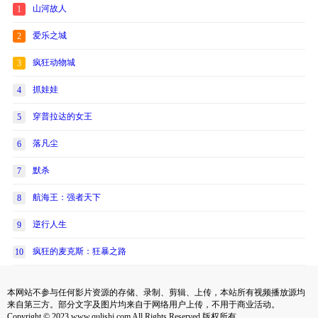
山河故人
1
爱乐之城
2
疯狂动物城
3
抓娃娃
4
穿普拉达的女王
5
落凡尘
6
默杀
7
航海王：强者天下
8
逆行人生
9
疯狂的麦克斯：狂暴之路
10
本网站不参与任何影片资源的存储、录制、剪辑、上传，本站所有视频播放源均
来自第三方。部分文字及图片均来自于网络用户上传，不用于商业活动。
Copyright © 2023 www.qulishi.com All Rights Reserved 版权所有