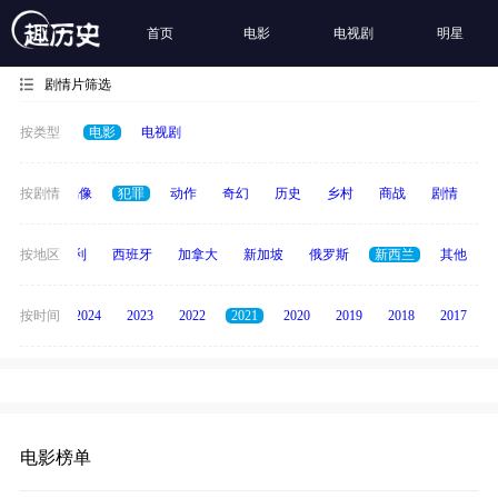
首页
电影
电视剧
明星
剧情片筛选
按类型
电影
电视剧
争
按剧情
青春偶像
犯罪
动作
奇幻
历史
乡村
商战
剧情
励
印度
按地区
意大利
西班牙
加拿大
新加坡
俄罗斯
新西兰
其他
按时间
2025
2024
2023
2022
2021
2020
2019
2018
2017
电影榜单