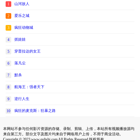
山河故人
1
爱乐之城
2
疯狂动物城
3
抓娃娃
4
穿普拉达的女王
5
落凡尘
6
默杀
7
航海王：强者天下
8
逆行人生
9
疯狂的麦克斯：狂暴之路
10
本网站不参与任何影片资源的存储、录制、剪辑、上传，本站所有视频播放源均
来自第三方。部分文字及图片均来自于网络用户上传，不用于商业活动。
Copyright © 2023 www.qulishi.com All Rights Reserved 版权所有