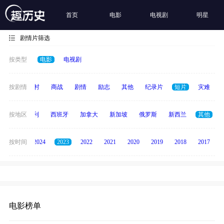
首页
电影
电视剧
明星
剧情片筛选
按类型
电影
电视剧
历史
按剧情
乡村
商战
剧情
励志
其他
纪录片
短片
灾难
印度
按地区
意大利
西班牙
加拿大
新加坡
俄罗斯
新西兰
其他
按时间
2025
2024
2023
2022
2021
2020
2019
2018
2017
电影榜单