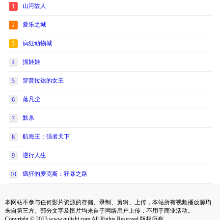
山河故人
1
爱乐之城
2
疯狂动物城
3
抓娃娃
4
穿普拉达的女王
5
落凡尘
6
默杀
7
航海王：强者天下
8
逆行人生
9
疯狂的麦克斯：狂暴之路
10
本网站不参与任何影片资源的存储、录制、剪辑、上传，本站所有视频播放源均
来自第三方。部分文字及图片均来自于网络用户上传，不用于商业活动。
Copyright © 2023 www.qulishi.com All Rights Reserved 版权所有