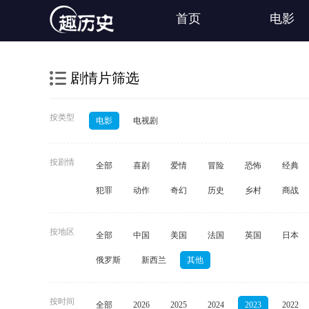
首页
电影
剧情片筛选
按类型
电影
电视剧
按剧情
全部
喜剧
爱情
冒险
恐怖
经典
犯罪
动作
奇幻
历史
乡村
商战
按地区
全部
中国
美国
法国
英国
日本
俄罗斯
新西兰
其他
按时间
全部
2026
2025
2024
2023
2022