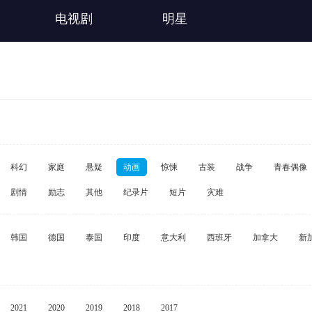
电视剧
明星
科幻
家庭
悬疑
动画
惊悚
古装
战争
青春偶像
剧情
励志
其他
纪录片
短片
灾难
韩国
德国
泰国
印度
意大利
西班牙
加拿大
新
2021
2020
2019
2018
2017