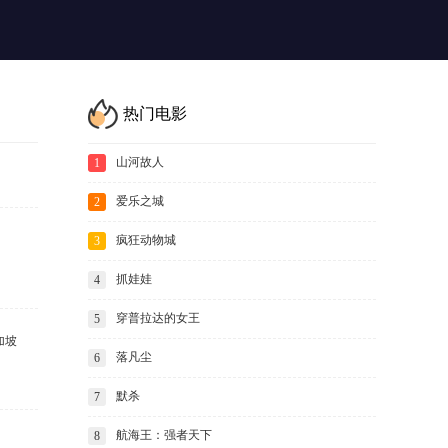
热门电影
山河故人
1
爱乐之城
2
疯狂动物城
3
抓娃娃
4
穿普拉达的女王
5
加坡
落凡尘
6
默杀
7
航海王：强者天下
8