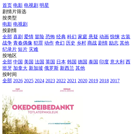
首页
电影
电视剧
明星
剧情片筛选
按类型
电影
电视剧
按剧情
全部
喜剧
爱情
冒险
恐怖
经典
科幻
家庭
悬疑
动画
惊悚
古装
战争
青春偶像
犯罪
动作
奇幻
历史
乡村
商战
剧情
励志
其他
纪录片
短片
灾难
按地区
全部
中国
美国
法国
英国
日本
韩国
德国
泰国
印度
意大利
西
班牙
加拿大
新加坡
俄罗斯
新西兰
其他
按时间
全部
2026
2025
2024
2023
2022
2021
2020
2019
2018
2017