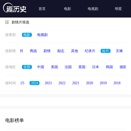
首页
电影
电视剧
明星
剧情片筛选
按类型
电影
电视剧
历史
按剧情
乡村
商战
剧情
励志
其他
纪录片
短片
灾难
按地区
全部
中国
美国
法国
英国
日本
韩国
德国
2026
按时间
2025
2024
2023
2022
2021
2020
2019
2018
20
电影榜单