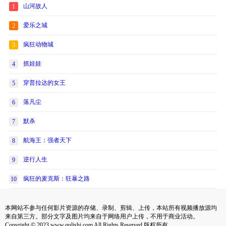
山河故人
1
爱乐之城
2
疯狂动物城
3
抓娃娃
4
穿普拉达的女王
5
落凡尘
6
默杀
7
航海王：强者天下
8
逆行人生
9
疯狂的麦克斯：狂暴之路
10
本网站不参与任何影片资源的存储、录制、剪辑、上传，本站所有视频播放源均
来自第三方。部分文字及图片均来自于网络用户上传，不用于商业活动。
Copyright © 2023 www.qulishi.com All Rights Reserved 版权所有