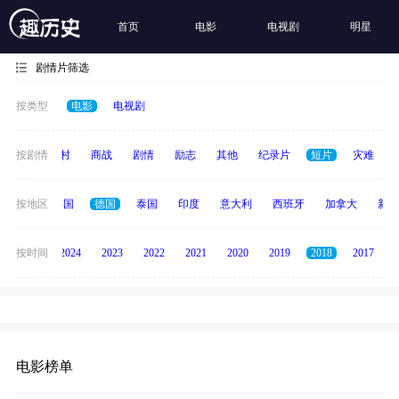
首页
电影
电视剧
明星
剧情片筛选
按类型
电影
电视剧
历史
按剧情
乡村
商战
剧情
励志
其他
纪录片
短片
灾难
日本
按地区
韩国
德国
泰国
印度
意大利
西班牙
加拿大
新加
按时间
2025
2024
2023
2022
2021
2020
2019
2018
2017
电影榜单