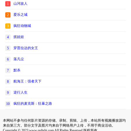
山河故人
1
爱乐之城
2
疯狂动物城
3
抓娃娃
4
穿普拉达的女王
5
落凡尘
6
默杀
7
航海王：强者天下
8
逆行人生
9
疯狂的麦克斯：狂暴之路
10
本网站不参与任何影片资源的存储、录制、剪辑、上传，本站所有视频播放源均
来自第三方。部分文字及图片均来自于网络用户上传，不用于商业活动。
Copyright © 2023 www.qulishi.com All Rights Reserved 版权所有