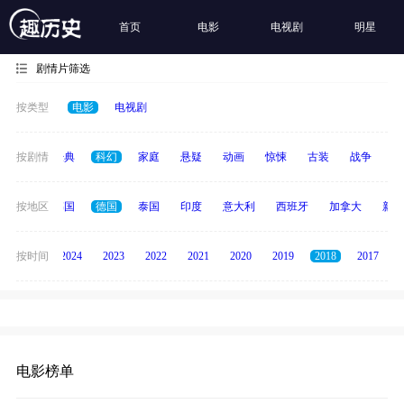
首页
电影
电视剧
明星
剧情片筛选
按类型
电影
电视剧
恐怖
按剧情
经典
科幻
家庭
悬疑
动画
惊悚
古装
战争
青
日本
按地区
韩国
德国
泰国
印度
意大利
西班牙
加拿大
新加
按时间
2025
2024
2023
2022
2021
2020
2019
2018
2017
电影榜单