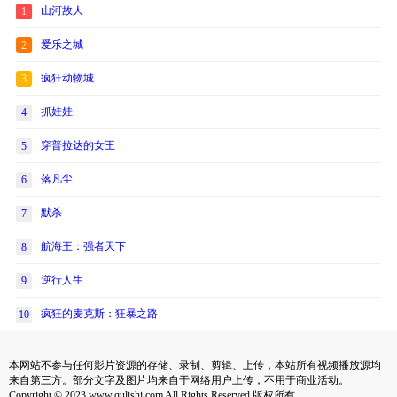
山河故人
1
爱乐之城
2
疯狂动物城
3
抓娃娃
4
穿普拉达的女王
5
落凡尘
6
默杀
7
航海王：强者天下
8
逆行人生
9
疯狂的麦克斯：狂暴之路
10
本网站不参与任何影片资源的存储、录制、剪辑、上传，本站所有视频播放源均
来自第三方。部分文字及图片均来自于网络用户上传，不用于商业活动。
Copyright © 2023 www.qulishi.com All Rights Reserved 版权所有