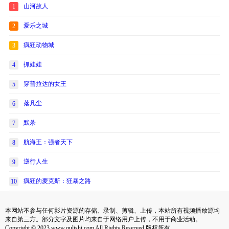
山河故人
1
爱乐之城
2
疯狂动物城
3
抓娃娃
4
穿普拉达的女王
5
落凡尘
6
默杀
7
航海王：强者天下
8
逆行人生
9
疯狂的麦克斯：狂暴之路
10
本网站不参与任何影片资源的存储、录制、剪辑、上传，本站所有视频播放源均
来自第三方。部分文字及图片均来自于网络用户上传，不用于商业活动。
Copyright © 2023 www.qulishi.com All Rights Reserved 版权所有