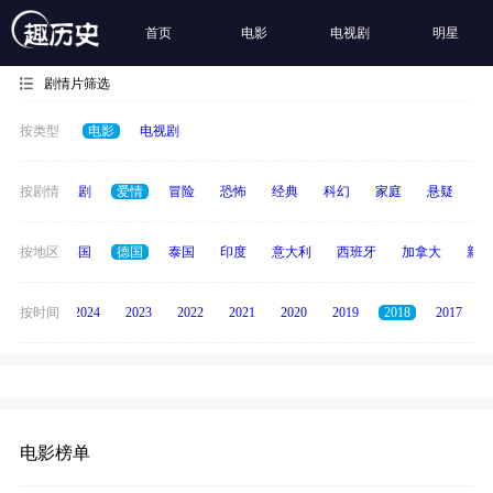
首页
电影
电视剧
明星
剧情片筛选
按类型
电影
电视剧
全部
按剧情
喜剧
爱情
冒险
恐怖
经典
科幻
家庭
悬疑
动
日本
按地区
韩国
德国
泰国
印度
意大利
西班牙
加拿大
新加
按时间
2025
2024
2023
2022
2021
2020
2019
2018
2017
电影榜单