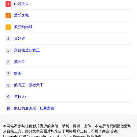
山河故人
1
爱乐之城
2
疯狂动物城
3
抓娃娃
4
穿普拉达的女王
5
落凡尘
6
默杀
7
航海王：强者天下
8
逆行人生
9
疯狂的麦克斯：狂暴之路
10
本网站不参与任何影片资源的存储、录制、剪辑、上传，本站所有视频播放源均
来自第三方。部分文字及图片均来自于网络用户上传，不用于商业活动。
Copyright © 2023 www.qulishi.com All Rights Reserved 版权所有