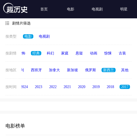
首页
电影
电视剧
明星
剧情片筛选
按类型
电影
电视剧
冒险
按剧情
恐怖
经典
科幻
家庭
悬疑
动画
惊悚
古装
战
印度
按地区
意大利
西班牙
加拿大
新加坡
俄罗斯
新西兰
其他
按时间
2025
2024
2023
2022
2021
2020
2019
2018
2017
电影榜单