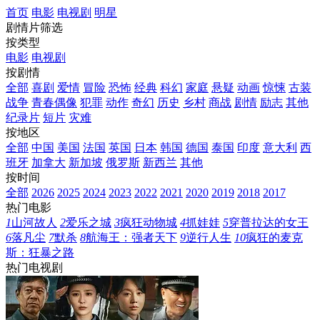
首页
电影
电视剧
明星
剧情片筛选
按类型
电影
电视剧
按剧情
全部
喜剧
爱情
冒险
恐怖
经典
科幻
家庭
悬疑
动画
惊悚
古装
战争
青春偶像
犯罪
动作
奇幻
历史
乡村
商战
剧情
励志
其他
纪录片
短片
灾难
按地区
全部
中国
美国
法国
英国
日本
韩国
德国
泰国
印度
意大利
西
班牙
加拿大
新加坡
俄罗斯
新西兰
其他
按时间
全部
2026
2025
2024
2023
2022
2021
2020
2019
2018
2017
热门电影
1
山河故人
2
爱乐之城
3
疯狂动物城
4
抓娃娃
5
穿普拉达的女王
6
落凡尘
7
默杀
8
航海王：强者天下
9
逆行人生
10
疯狂的麦克
斯：狂暴之路
热门电视剧