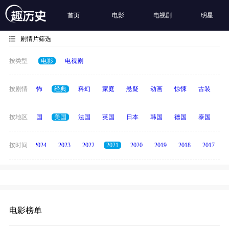
首页
电影
电视剧
明星
剧情片筛选
按类型
电影
电视剧
冒险
按剧情
恐怖
经典
科幻
家庭
悬疑
动画
惊悚
古装
战
全部
按地区
中国
美国
法国
英国
日本
韩国
德国
泰国
印
按时间
2025
2024
2023
2022
2021
2020
2019
2018
2017
电影榜单