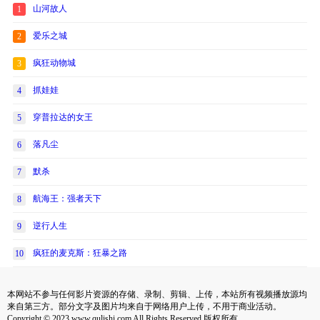
山河故人
1
爱乐之城
2
疯狂动物城
3
抓娃娃
4
穿普拉达的女王
5
落凡尘
6
默杀
7
航海王：强者天下
8
逆行人生
9
疯狂的麦克斯：狂暴之路
10
本网站不参与任何影片资源的存储、录制、剪辑、上传，本站所有视频播放源均
来自第三方。部分文字及图片均来自于网络用户上传，不用于商业活动。
Copyright © 2023 www.qulishi.com All Rights Reserved 版权所有