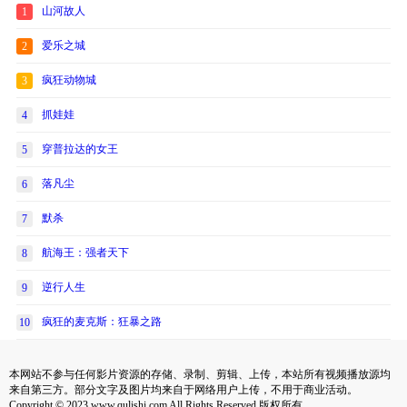
山河故人
1
爱乐之城
2
疯狂动物城
3
抓娃娃
4
穿普拉达的女王
5
落凡尘
6
默杀
7
航海王：强者天下
8
逆行人生
9
疯狂的麦克斯：狂暴之路
10
本网站不参与任何影片资源的存储、录制、剪辑、上传，本站所有视频播放源均
来自第三方。部分文字及图片均来自于网络用户上传，不用于商业活动。
Copyright © 2023 www.qulishi.com All Rights Reserved 版权所有