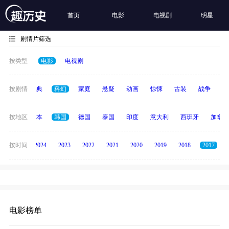
首页
电影
电视剧
明星
剧情片筛选
按类型
电影
电视剧
恐怖
按剧情
经典
科幻
家庭
悬疑
动画
惊悚
古装
战争
青
英国
按地区
日本
韩国
德国
泰国
印度
意大利
西班牙
加拿大
按时间
2025
2024
2023
2022
2021
2020
2019
2018
2017
电影榜单