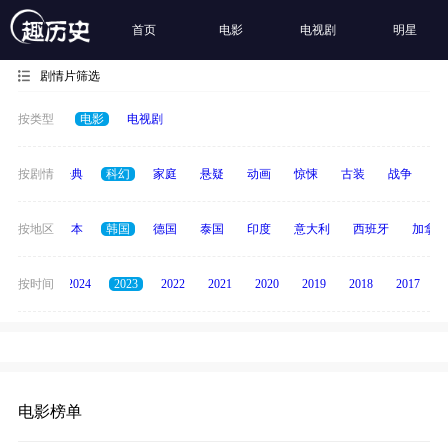
首页
电影
电视剧
明星
剧情片筛选
按类型
电影
电视剧
恐怖
按剧情
经典
科幻
家庭
悬疑
动画
惊悚
古装
战争
青
英国
按地区
日本
韩国
德国
泰国
印度
意大利
西班牙
加拿大
按时间
2025
2024
2023
2022
2021
2020
2019
2018
2017
电影榜单