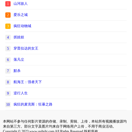
山河故人
1
爱乐之城
2
疯狂动物城
3
抓娃娃
4
穿普拉达的女王
5
落凡尘
6
默杀
7
航海王：强者天下
8
逆行人生
9
疯狂的麦克斯：狂暴之路
10
本网站不参与任何影片资源的存储、录制、剪辑、上传，本站所有视频播放源均
来自第三方。部分文字及图片均来自于网络用户上传，不用于商业活动。
Copyright © 2023 www.qulishi.com All Rights Reserved 版权所有