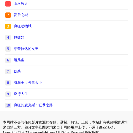
山河故人
1
爱乐之城
2
疯狂动物城
3
抓娃娃
4
穿普拉达的女王
5
落凡尘
6
默杀
7
航海王：强者天下
8
逆行人生
9
疯狂的麦克斯：狂暴之路
10
本网站不参与任何影片资源的存储、录制、剪辑、上传，本站所有视频播放源均
来自第三方。部分文字及图片均来自于网络用户上传，不用于商业活动。
Copyright © 2023 www.qulishi.com All Rights Reserved 版权所有