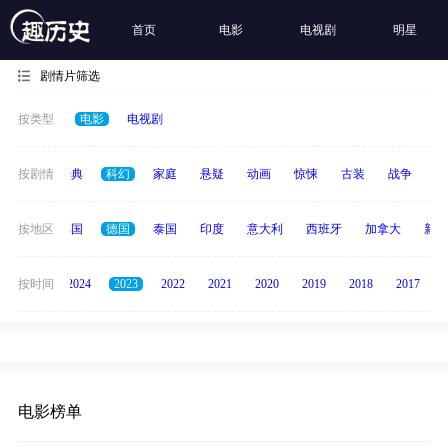
首页
电影
电视剧
明星
剧情片筛选
按类型
电影
电视剧
恐怖
按剧情
经典
科幻
家庭
悬疑
动画
惊悚
古装
战争
青
日本
按地区
韩国
德国
泰国
印度
意大利
西班牙
加拿大
新加
按时间
2025
2024
2023
2022
2021
2020
2019
2018
2017
电影榜单