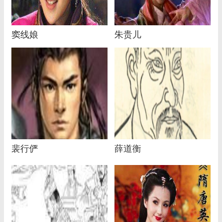
窦线娘
朱贵儿
裴行俨
薛道衡