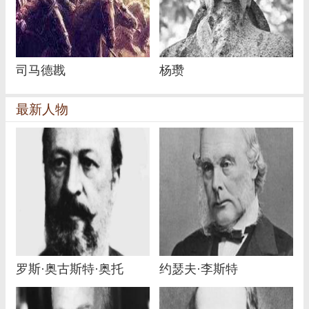
司马德戡
杨瓒
最新人物
罗斯·奥古斯特·奥托
约瑟夫·李斯特