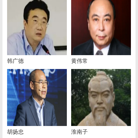
韩广德
黄伟常
胡扬忠
淮南子