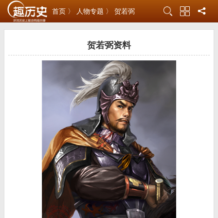
首页 〉
人物专题 〉
贺若弼
贺若弼资料