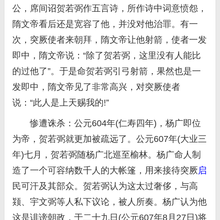
公，席间诏贺若弼作五言诗，所作诗中词意愤怨，
隋文帝看后还是宽容了他，并没对他治罪。有一
次，突厥使者来朝拜，隋文帝让他射箭，使者一发
即中，隋文帝说：“除了贺若弼，这里没有人能比
的过他了”。于是命贺若弼引弓射箭，果然也是一
发即中，隋文帝见了非常高兴，对突厥使者
说：“此人是上天赐我的!”
惨遭诛杀：公元604年(仁寿四年)，杨广即位
为帝，贺若弼就更加被疏远了。公元607年(大业三
年)七月，贺若弼随杨广北巡至榆林。杨广命人制
造了一个可容纳数千人的大帐篷，用来接待突厥
启
民可汗及其部众。贺若弼认为这太过奢侈，与高
颎、宇文弼等人私下议论，被人所奏。杨广认为他
这是诽谤朝政，于二十九日(公元607年8月27日)将