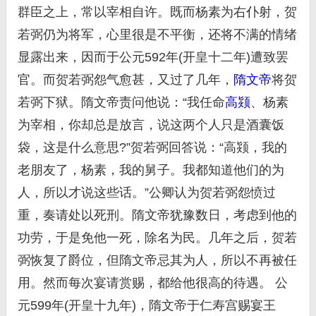
群臣之上，常以宰相自许。既而杨素为右仆射，贺
若弼仍为将军，心里很是不平衡，还将不满的情绪
显露出来，因而于公元592年(开皇十二年)遭致罢
官。而贺若弼怨气愈甚，又过了几年，
隋文帝
将贺
若弼下狱。隋文帝责问他说：“我任命
高颎
、杨素
为宰相，你却总是放言，说这两个人只是酒囊饭
袋，这是什么意思?”贺若弼回答说：“高颎，我的
老朋友了，杨素，我的舅子。我都知道他们的为
人，所以才说这些话。”公卿认为贺若弼怨愤过
重，奏请处以死刑。隋文帝犹豫数日，考虑到他的
功劳，于是免他一死，除名为民。几年之后，贺若
弼恢复了爵位，但隋文帝忌其为人，所以不再被任
用。然而每次宴请赏赐，都给他很高的待遇。 公
元599年(开皇十九年)，隋文帝于仁寿宫赐宴王