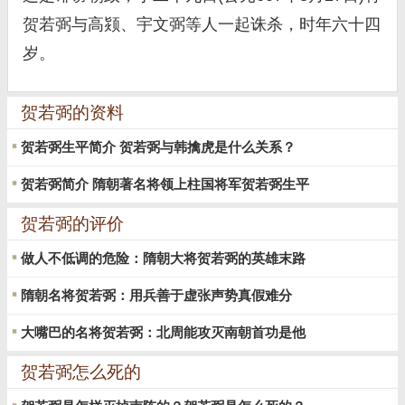
贺若弼与高颎、宇文弼等人一起诛杀，时年六十四
岁。
贺若弼的资料
贺若弼生平简介 贺若弼与韩擒虎是什么关系？
贺若弼简介 隋朝著名将领上柱国将军贺若弼生平
贺若弼的评价
做人不低调的危险：隋朝大将贺若弼的英雄末路
隋朝名将贺若弼：用兵善于虚张声势真假难分
大嘴巴的名将贺若弼：北周能攻灭南朝首功是他
贺若弼怎么死的