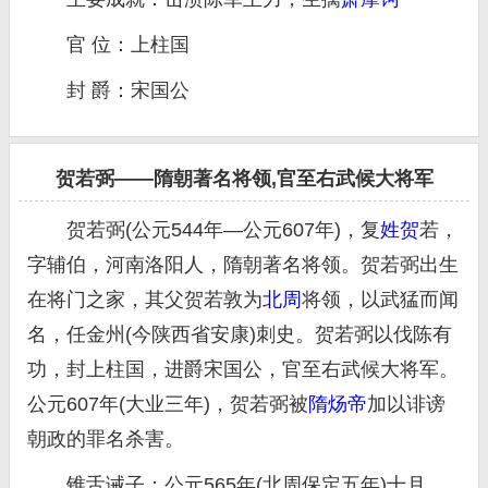
官 位：上柱国
封 爵：宋国公
贺若弼——隋朝著名将领,官至右武候大将军
贺若弼(公元544年—公元607年)，复
姓贺
若，
字辅伯，河南洛阳人，隋朝著名将领。贺若弼出生
在将门之家，其父贺若敦为
北周
将领，以武猛而闻
名，任金州(今陕西省安康)刺史。贺若弼以伐陈有
功，封上柱国，进爵宋国公，官至右武候大将军。
公元607年(大业三年)，贺若弼被
隋炀帝
加以诽谤
朝政的罪名杀害。
锥舌诫子：公元565年(北周保定五年)十月，