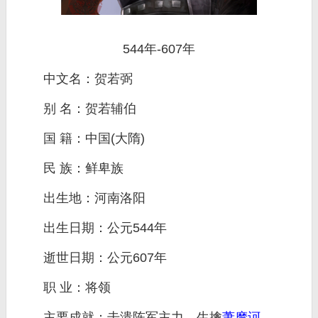
544年-607年
中文名：贺若弼
别 名：贺若辅伯
国 籍：中国(大隋)
民 族：鲜卑族
出生地：河南洛阳
出生日期：公元544年
逝世日期：公元607年
职 业：将领
主要成就：击溃陈军主力，生擒
萧摩诃