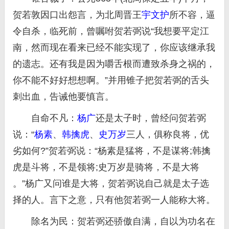
贺若敦因口出怨言，为北周晋王
宇文护
所不容，逼
令自杀，临死前，曾嘱咐贺若弼说“我想要平定江
南，然而现在看来已经不能实现了，你应该继承我
的遗志。还有我是因为嚼舌根而遭致杀身之祸的，
你不能不好好想想啊。”并用锥子把贺若弼的舌头
刺出血，告诫他要慎言。
自命不凡：
杨广
还是太子时，曾经问贺若弼
说：“
杨素
、
韩擒虎
、
史万岁
三人，俱称良将，优
劣如何?”贺若弼说：“杨素是猛将，不是谋将;韩擒
虎是斗将，不是领将;史万岁是骑将，不是大将
。”杨广又问谁是大将，贺若弼说自己就是太子选
择的人。言下之意，只有他贺若弼一人能称大将。
除名为民：贺若弼还骄傲自满，自以为功名在