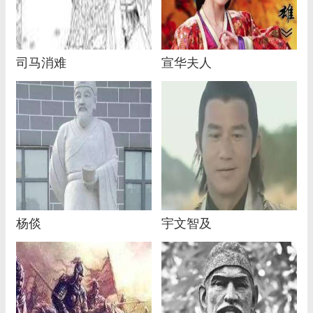
司马消难
宣华夫人
杨倓
宇文智及