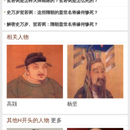
贺若弼是怎样灭掉南陈的？贺若弼是怎么死的？
史万岁贺若弼：这些隋朝的盖世名将缘何惨死？
解密史万岁、贺若弼：隋朝盖世名将缘何惨死？
相关人物
高颎
杨坚
其他H开头的人物
更多