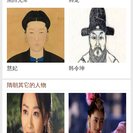
慧妃
韩令坤
隋朝其它的人物