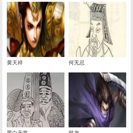
黄天祥
何无忌
黑白无常
韩龙