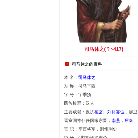
司马休之(？~417)
司马休之的资料
本 名：
司马休之
别 称：司马平西
字 号：字季预
民族族群：汉人
主要成就：反抗
桓玄
、
刘裕
篡位
，屏卫
晋室国祚仕任国家东晋，
南燕
，
后秦
官 职：平西将军，荆州刺史
谥 号：(北魏)始平声公