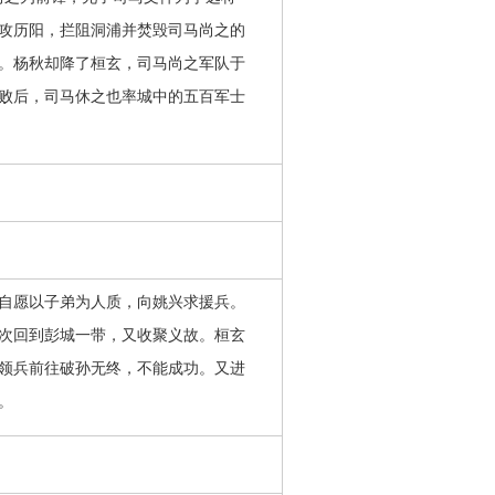
攻历阳，拦阻洞浦并焚毁司马尚之的
。杨秋却降了桓玄，司马尚之军队于
败后，司马休之也率城中的五百军士
自愿以子弟为人质，向姚兴求援兵。
次回到彭城一带，又收聚义故。桓玄
领兵前往破孙无终，不能成功。又进
。