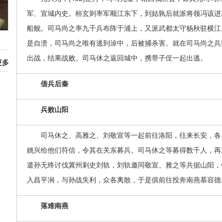
军、宣城内史。桓玄则率军顺江东下，到姑孰后就派将领冯该进
船舰。司马尚之率九千兵布阵于浦上，又派武都太守杨秋驻横江
是自溃，司马尚之唯有逃到涂中，后被捕杀害。就在司马尚之兵
出战，结果战败。司马休之返回城中，携带子侄一起出逃。
更多
借兵后秦
兵败山阳
司马休之、高雅之、刘敬宣等一起前往洛阳，往来长安，各
姚兴给他们符信，令其在关东募兵。司马休之等募得数千人，再
遣孙无终讨伐冀州刺史刘轨，刘轨邀同敬宣、雅之等共据山阳，
入昌平涧，与孙战失利，众各离散，于是俱前往投奔南燕慕容德
落难南燕