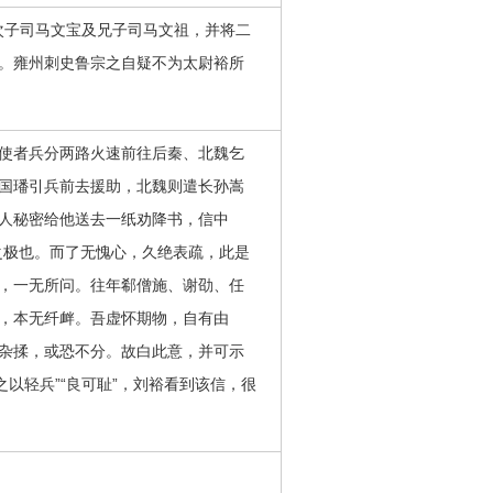
次子司马文宝及兄子司马文祖，并将二
。雍州刺史鲁宗之自疑不为太尉裕所
使者兵分两路火速前往后秦、北魏乞
国璠引兵前去援助，北魏则遣长孙嵩
人秘密给他送去一纸劝降书，信中
之极也。而了无愧心，久绝表疏，此是
，一无所问。往年郗僧施、谢劭、任
，本无纤衅。吾虚怀期物，自有由
杂揉，或恐不分。故白此意，并可示
以轻兵”“良可耻”，刘裕看到该信，很