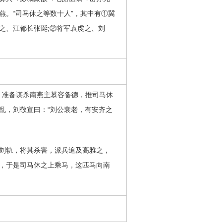
燕。“司马休之等数十人”，其中有①冀
之、江都长张诞;②将军袁虔之、刘
，准备谋杀南燕主慕容备德，推司马休
乱，刘敬宣曰：“刘公衰老，有安齐之
刘轨，将其杀害，派兵追及高雅之，
，于是司马休之上乘马，这匹马向南