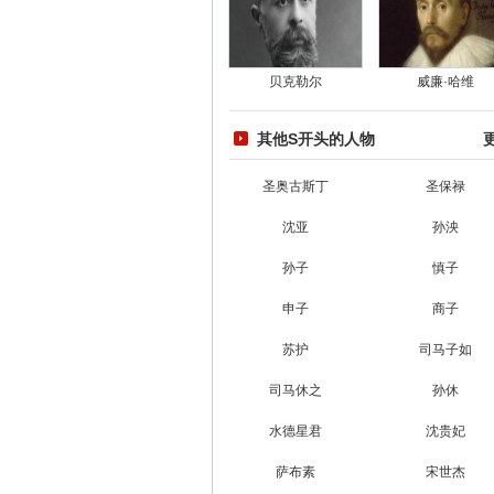
贝克勒尔
威廉·哈维
其他S开头的人物
圣奥古斯丁
圣保禄
沈亚
孙泱
孙子
慎子
申子
商子
苏护
司马子如
司马休之
孙休
水德星君
沈贵妃
萨布素
宋世杰