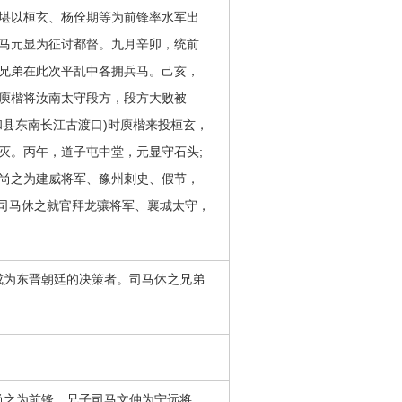
堪以桓玄、杨佺期等为前锋率水军出
马元显为征讨都督。九月辛卯，统前
兄弟在此次平乱中各拥兵马。己亥，
庾楷将汝南太守段方，段方大败被
和县东南长江古渡口)时庾楷来投桓玄，
灭。丙午，道子屯中堂，元显守石头;
尚之为建威将军、豫州刺史、假节，
;司马休之就官拜龙骧将军、襄城太守，
成为东晋朝廷的决策者。司马休之兄弟
尚之为前锋，兄子司马文仲为宁远将