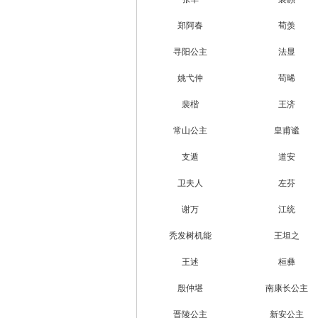
郑阿春
荀羡
寻阳公主
法显
姚弋仲
苟晞
裴楷
王济
常山公主
皇甫谧
支遁
道安
卫夫人
左芬
谢万
江统
秃发树机能
王坦之
王述
桓彝
殷仲堪
南康长公主
晋陵公主
新安公主