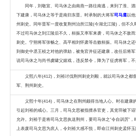
同年，刘敬宣、司马休之由南燕一路往南逃，来到了淮、泗
下建康，司马休之等于是南归东晋。时承制的大将军
司马遵
以他
州刺史。同年晋军一度收复荆州治所江陵(今湖北江陵)，但不
不过司马休之到江陵后不久，桓振又率军来袭，司马休之不敌而
刺史。宁朔将军张畅之、高平相刘怀肃等击败桓振。司马休之还
到御史中丞王桢之对他的弹劾，被免官并征还建康，改任后将军
说司马休之与尚书虞啸父嬉戏，违反禁令，降为了征虏将军，不
义熙八年(412)，刘裕讨伐荆州刺史刘毅，就以司马休之都
军、荆州刺史。
义熙十年(414)，司马休之在荆州颇得当地人心。时在建康的
引起刘裕的戒心。三月，司马文思被指擅杀官吏，其党羽被下诏
允许。刘裕于是将司马文思执送荆州，要司马休之“令自训厉”
上表废司马文思为庶人，令刘裕大感不悦，即命江州刺史孟怀玉