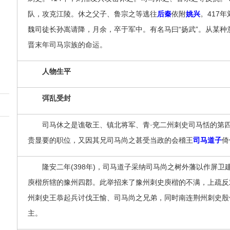
队，攻克江陵。休之父子、鲁宗之等逃往
后秦
依附
姚兴
。417
魏司徒长孙嵩请降，月余，卒于军中。有名马曰“扬武”。从某
晋末年司马宗族的命运。
人物生平
弭乱受封
司马休之是谯敬王、镇北将军、青·兖二州刺史司马恬的第四
贵显要的职位，又因其兄司马尚之甚受当政的会稽王
司马道子
倚
隆安二年(398年)，司马道子采纳司马尚之树外藩以作屏卫
庾楷所辖的豫州四郡。此举招来了豫州刺史庾楷的不满，上疏反
州刺史王恭起兵讨伐王愉、司马尚之兄弟，同时南连荆州刺史殷
主。