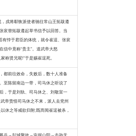
戍，戍将郗恢派使者驰往常山王拓跋遵
张衮替拓跋遵起草书信予以回答。当
句话有悖于君臣的体统，就令崔逞、张衮
信中竟称“贵主”。道武帝大怒
家称贤兄呢!”于是赐崔逞死。
，都前往效命，失败后，数十人准备
。至陈留南边一带，司马休之听说了
后，于是刘轨、司马休之、刘敬宣一
道武帝责怪司马休之不来，派人去兖州
是以休之等咸欲归附;既而闻崔逞被杀，
募兵→彭城聚故→屯据山阳→击孙无