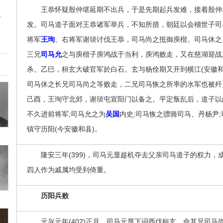
王恭怀疑殷仲堪延期不出兵，于是先期起兵发难，接着殷仲
之
发。司马道子面对王恭诸军举兵，不知所措，朝廷以会稽世子司
将军
王珣
、右将军谢琰讨伐王恭，司马尚之抵御庾楷。司马休之
三兄
司马允
之与庾楷子庾鸿战于当利，庾鸿败走，又在慈湖迎战
杀。乙巳，桓玄大破官军於白石。玄与杨佺期又开到横江(安徽
司马休之长兄司马尚之等败走，二兄司马恢之所率的水军也被歼
己酉，王珣守北郊，谢琰屯宣阳门以备之。平定叛乱后，道子以
不久进前将军;司马允之为
吴国
内史;司马恢之骠骑司马、丹杨尹
镇守历阳(今安徽和县)。
隆安三年(399)，司马元显趁机夺去父亲司马道子的权力，
四人作为戚属均受到倚重。
历阳兵败
元兴元年(402)正月，司马元显下诏西伐桓玄，命其兄司马