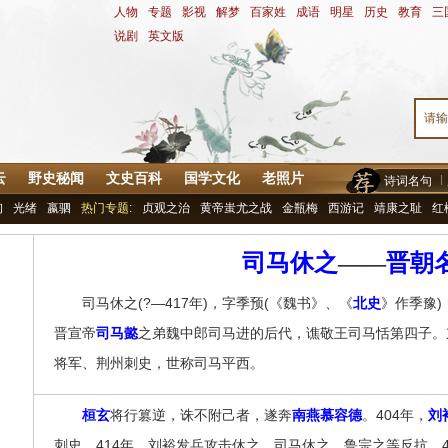
人物
-
专题
-
影视
-
解梦
-
百家姓
-
成语
-
明星
-
历史
-
教育
-
三
说剧
-
英文版
云
野史秘闻
文史百科
国学文化
老照片
诗词名句
询
光绪
嬴驷
热门专题:
贞观之治
黄帝蚩尤之战
金瓶梅
西游记
靖康之耻
红
司马休之
——
晋朝
司马休之(?—417年)，字季预(《魏书》、《
北史
》作季豫
晋宣帝
司马懿
之弟魏中郎司马进的后代，谯敬王司马恬第四子。
将军、荆州刺史，世称司马平西。
桓玄
将行篡逆，诛不附己者，遂奔
南燕
慕容德
。404年，
刘
刺史。414年，刘裕发兵攻击休之。司马休之、鲁宗之等反抗。