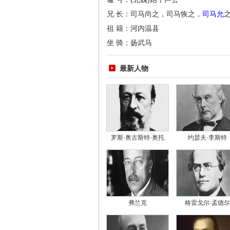
兄 长：司马尚之，司马恢之，
司马允
祖 籍：河内温县
坐 骑：扬武马
最新人物
罗斯·奥古斯特·奥托
约瑟夫·李斯特
弗兰克
格雷戈尔·孟德尔