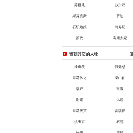
苏显儿
沙尔汉
斯芬克斯
萨迪
石矶娘娘
尚寿妃
苏代
寿康太妃
晋朝其它的人物
徐道覆
何无忌
司马休之
梁山伯
穆姬
谢混
谢鲲
温峤
司马茂英
晋穆侯
姚玉京
石苞
张华
裴頠