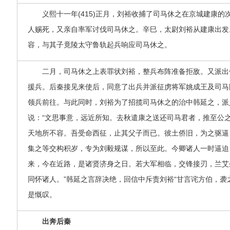
义熙十一年(415)正月，刘裕收捕了司马休之在京城建康的
人赐死，又亲自率军讨伐司马休之。辛巳，太尉刘裕从建康出发
容，与其子竟陵太守鲁轨起兵响应司马休之。
二月，司马休之上表罪状刘裕，整兵布阵准备拒敌。又派出
援兵。后秦接见来使后，同意了出兵并派征虏将军姚成王及司马
领兵前往。与此同时，刘裕为了招揽司马休之的治中韩延之，派
说：“文思事意，远近所知。去秋遣康之送还司马君者，推至公
天地所不容。吾受命西征，止其父子而已。彼土侨旧，为之驱逼
集之等交构积岁，专为刘毅规谋，所以至此。今卿诸人一时逼迫
来，今在近路，是诸贤济身之日。若大军相临，交锋接刃，兰艾
同怀诸人。”韩延之言辞决绝，回信中斥责刘裕“甘言诧方伯，袭之
是慨叹。
出奔后秦