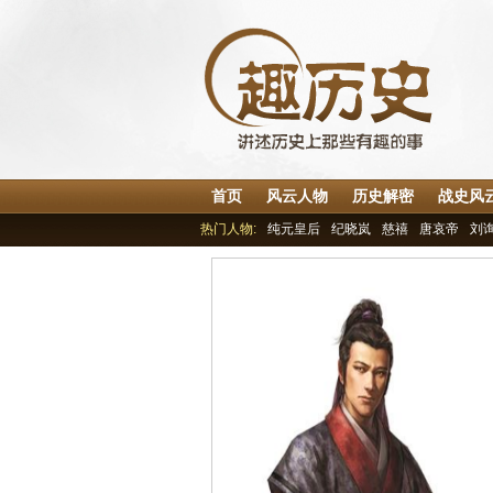
首页
风云人物
历史解密
战史风
热门人物:
纯元皇后
纪晓岚
慈禧
唐哀帝
刘