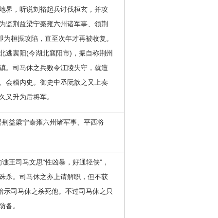
地界，听说刘裕起兵讨伐桓玄，并攻
为监荆益梁宁秦雍六州诸军事、领荆
久即为桓振攻陷，直至次年才再被收复。
北逃襄阳(今湖北襄阳市)，振自称荆州
镇。司马休之兵败令江陵失守，就遭
、会稽内史。御史中丞阮歆之又上奏
久又升为后将军。
督荆益梁宁秦雍六州诸军事、平西将
谯王司马文思“性凶暴，好通轻侠”，
诛杀。司马休之亦上请解职，但不获
，暗示司马休之杀死他。不过司马休之只
防备。