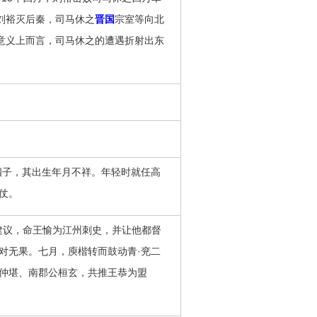
年刘裕灭后秦，司马休之
晋国
宗室等向北
种意义上而言，司马休之的遭遇折射出东
子，其出生年月不祥。年轻时就任高
仗。
建议，命王愉为江州刺史，并让他都督
对无果。七月，庾楷转而鼓动青·兖二
仲堪、南郡公桓玄，共推王恭为盟