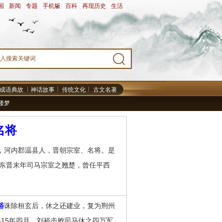
国
-
新闻
-
专题
-
手机版
-
百科
-
再现历史
-
生活
-
成语典故
神话故事
传统文化
古文名著
楼梦
名将
)，河内郡温县人，晋朝宗室、名将。是
东晋末年司马宗室之翘楚，曾任平西
裕
诛除桓玄后，休之还建业，复为荆州
415年四月，刘裕击败司马休之四万军