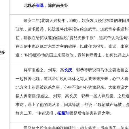
北魏杀
崔逞
，陈留南变卦
隆安二年(北魏天兴初年，398)，姚兴发兵侵犯东晋的襄阳
驻地，请求援兵，拓跋遵将此事报告给道武帝。道武帝令崔逞和
初，郗恢在给拓跋遵的信里说“贤兄虎步中原”，道武帝认为这
在回信中也贬低对东晋君主的称呼，以此作为报复。崔逞、张兖在
更多
道：“叫你贬称他的国主来回敬他，竟然称呼贵主，如何比得上人
将军袁虔之、刘寿、高
长庆
、郭恭等听说司马休之要攻桓玄
一起投奔北魏，道武帝听说司马休之等人要来来投奔，心中大喜
北方名士崔逞被诛杀之事，心中不免担心犹豫起来。大家商议之
拨人奔南燕;袁虔之、刘寿、高长庆、郭恭一拨人奔后秦。之后
求访，遇上了他的随从者，问其缘故，都说：“魏朝威声远被，
故奔二国。”使者返报，
拓跋珪
很是后悔杀害崔逞之举。
司马休之投奔南燕的详细经过：桓玄将篡→后秦质子→关东