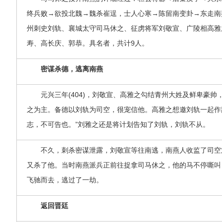
终兵败→欲投北魏→魏杀崔逞，士人心寒→陈留南变卦→东走南
州刺史刘轨、襄城太守司马休之、征虏将军刘敬宣、广陵相高雅
寿、高长庆、郭恭。具名者，共计9人。
密谋杀德，逃离南燕
元兴三年(404)，刘敬宣、高雅之勾结青州大姓及鲜卑豪帅
之为主。备德以刘轨为司空，很宠信他。高雅之想邀刘轨一起作
志，不可告也。”刘雅之还是将计划告知了刘轨，刘轨不从。
不久，刺杀密谋泄露，刘敬宣等往南逃，南燕人收监了司空
又杀了他。当时南燕派兵正前往捉拿司马休之，他的马不停嘶叫
飞驰而去，逃过了一劫。
返回晋廷