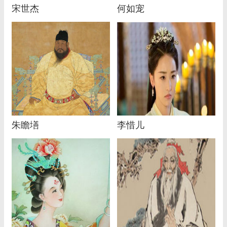
宋世杰
何如宠
朱瞻墡
李惜儿