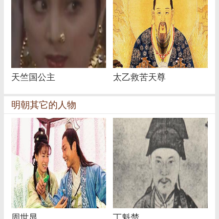
天竺国公主
太乙救苦天尊
明朝其它的人物
周世显
丁魁楚