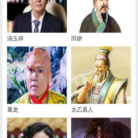
汤玉祥
田骈
鼍龙
太乙真人