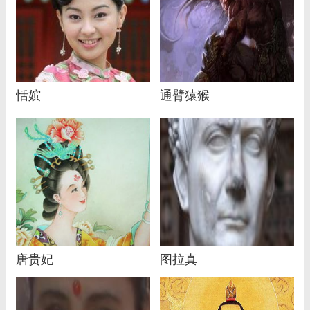
恬嫔
通臂猿猴
唐贵妃
图拉真