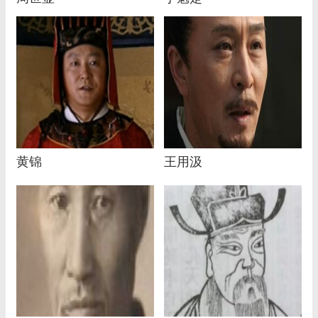
黄锦
王用汲