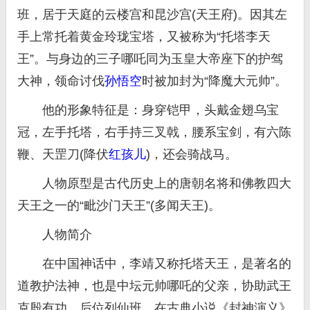
班，居于天庭的云楼宫和昆沙宫(天王府)。因其左
手上常托着黄金玲珑宝塔，又被称为“托塔李天
王”。与身边的三子哪吒同为玉皇大帝座下的护驾
大神，领命讨伐
孙悟空
时被加封为“降魔大元帅”。
他的形象特征是：身穿铠甲，头戴金翅乌宝
冠，左手托塔，右手持三叉戟，腰系宝剑，有六陈
鞭、天罡刀(降伏
红孩儿
)，还会骑战马。
人物原型是古代历史上的唐朝名将和佛教四大
天王之一的“毗沙门天王”(多闻天王)。
人物简介
在中国神话中，李靖又称托塔天王，是著名的
道教护法神，也是中坛元帅哪吒的父亲，协助武王
克殷有功，后位列仙班。在古典小说《封神演义》