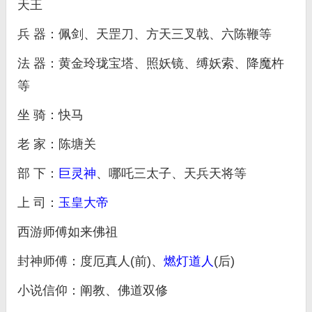
天王
兵 器：佩剑、天罡刀、方天三叉戟、六陈鞭等
法 器：黄金玲珑宝塔、照妖镜、缚妖索、降魔杵
等
坐 骑：快马
老 家：陈塘关
部 下：
巨灵神
、哪吒三太子、天兵天将等
上 司：
玉皇大帝
西游师傅如来佛祖
封神师傅：度厄真人(前)、
燃灯道人
(后)
小说信仰：阐教、佛道双修