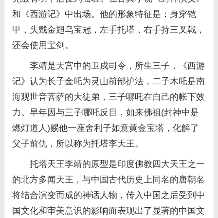
和《西游记》中出场。他的形象特征是：身穿铠
甲，头戴金翅乌宝冠，左手托塔，右手持三叉戟，
还会使用宝剑。
李靖是天宫中的卫戍司令，所生三子，《西游
记》认为长子金吒为灵山前部护法，二子木吒是南
海观世音菩萨的大徒弟，三子哪吒在自己的帐下效
力。早年因与三子哪吒反目，如来佛祖(封神中是
燃灯道人)赐他一座舍利子如意黄金宝塔，化解了
父子前仇，所以称为托塔李天王。
托塔天王李靖的原型是印度佛教四大天王之一
的北方多闻天王，与中国古代历史上同名的唐朝名
将结合演变而成的神话人物，传入中国之后受到中
国文化和审美意识的影响而表现出了显著的中国文