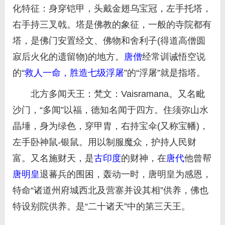
化特征：身穿铠甲，头戴金翅乌宝冠，左手托塔，
右手持三叉戟。塔是佛教的象征，一般的寺院都有
塔，是佛门安置经文、佛物和舍利子(得道高僧圆
寂后火化的遗留物)的地方。
唐僧
经常训诫悟空说
的“
救人一命，胜造七级浮屠
”的“浮屠”就是指塔。
北方多闻天王：梵文：Vaisramana。又名毗
沙门，“多闻”以福，德知名闻于四方。住须弥山水
晶埵，身为绿色，穿甲胄，右持宝伞(又称宝幡)，
左手卧神鼠-银鼠。用以制服魔众，护持人民财
富。又名施财天，是
古印度
的财神，在
唐代
他曾帮
唐明皇
退蕃兵的围困，轰动一时，唐明皇为感恩，
特命“诸道州府城西北及营寨并设其相”供养，佛也
特设别院供养。是“二十诸天”中的第三天王。