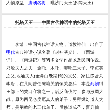
人物原型：
唐朝
名将
、毗沙门天王(多闻天王)
托塔天王——中国古代神话中的托塔天王
李靖，中国古代神话人物，道教神仙，出自于
明代
古典神话小说名著《封神演义》、《西游
记》、《南游记》等诸多文学作品以及民间传说。
乃殷夫人之夫，金吒、木吒、哪吒三太子、李贞英
之父;地涌夫人(金鼻白老鼠精)的义父。家住陈塘关
李府，在凡间曾任陈塘关的镇关总兵，本是
商朝
纣
王部下的关口守将之一，后反商伐纣，参与殷周大
战，原为西昆仑度厄真人的弟子，另拜燃灯道人为
师，是阐教的老三代弟子。后修道成圣，晋升仙