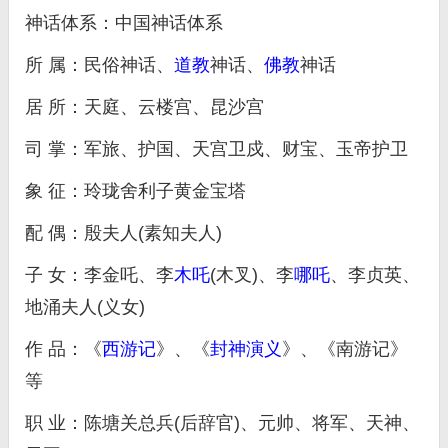
神话体系：中国神话体系
所 属：民俗神话、
道教
神话、
佛教
神话
居 所：天庭、云楼宫、昆沙宫
司 掌：军旅、护国、天宫卫戍、财宝、玉帝护卫
象 征：玲珑舍利子黄金宝塔
配 偶：殷夫人(素知夫人)
子 女：李金吒、李
木吒
(木叉)、李
哪吒
、李贞英、
地涌夫人(义女)
作 品：《
西游记
》、《
封神演义
》、《南游记》
等
职 业：陈塘关总兵(后辞官)、元帅、将军、天神、