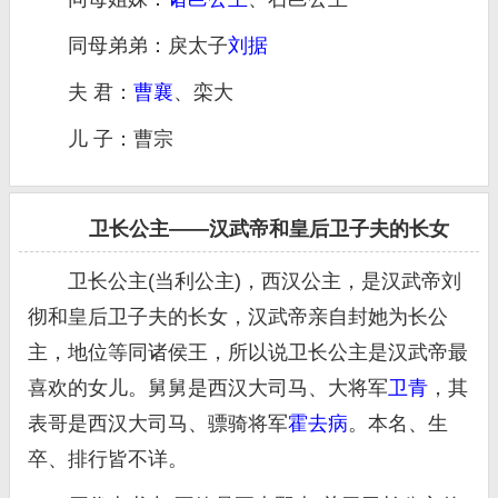
同母弟弟：戾太子
刘据
夫 君：
曹襄
、栾大
儿 子：曹宗
卫长公主——汉武帝和皇后卫子夫的长女
卫长公主(当利公主)，西汉公主，是汉武帝刘
彻和皇后卫子夫的长女，汉武帝亲自封她为长公
主，地位等同诸侯王，所以说卫长公主是汉武帝最
喜欢的女儿。舅舅是西汉大司马、大将军
卫青
，其
表哥是西汉大司马、骠骑将军
霍去病
。本名、生
卒、排行皆不详。