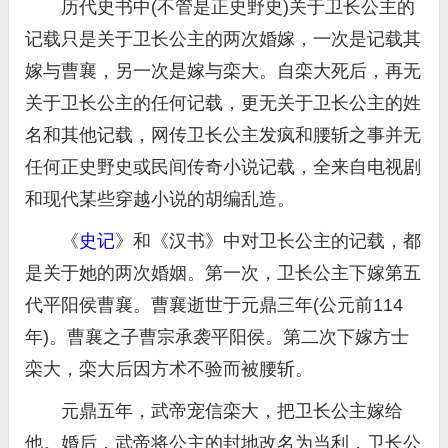
历代史书中(不管是正史野史)关于卫长公主的
记载只是关于卫长公主的两次婚嫁，一次是记载其
嫁与曹襄，另一次是嫁与栾大。自栾大死后，再无
关于卫长公主的任何记载，更无关于卫长公主的姓
名和其他记载，网传卫长公主发疯和腰斩之事并无
任何正史野史或民间传奇小说记载，全来自电视剧
和现代某些穿越小说的胡编乱造。
《
史记
》和《汉书》中对卫长公主的记载，都
是关于她的两次婚姻。第一次，卫长公主下嫁第五
代平阳侯曹襄。曹襄逝世于元鼎三年(公元前114
年)。曹襄之子曹宗承袭平阳侯。第二次下嫁方士
栾大，栾大后因方术不验而被腰斩。
元鼎五年，武帝宠信栾大，把卫长公主嫁给
他。婚后，武帝将公主的封地改名为当利，卫长公