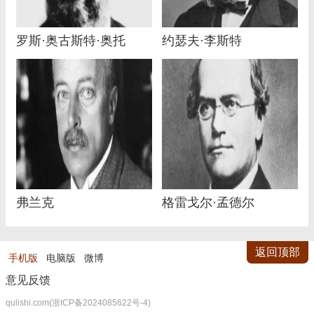
罗斯·奥古斯特·奥托
约瑟夫·李斯特
弗兰克
格雷戈尔·孟德尔
返回顶部
手机版
电脑版
微博
意见反馈
qulishi.com(浙ICP备2024085622号-4)