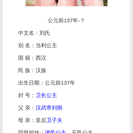
公元前137年-？
中文名：刘氏
别 名：当利公主
国 籍：西汉
民 族：汉族
出生日期：公元前137年
封 号：
卫长公主
父 亲：
汉武帝
刘彻
母 亲：皇后
卫子夫
同母姐妹：
诸邑公主
、石邑公主