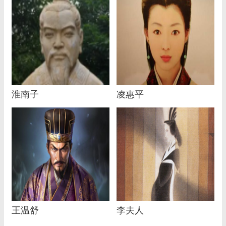
淮南子
凌惠平
王温舒
李夫人