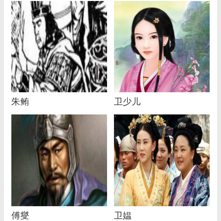
朱鲔
卫少儿
傅燮
卫媪