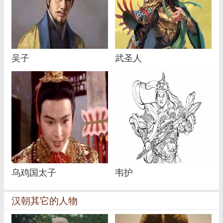
吴子
武圣人
乌鸡国太子
韦护
汉朝其它的人物