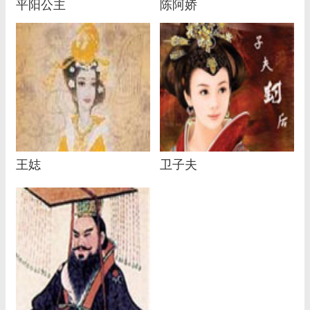
平阳公主
陈阿娇
王娡
卫子夫