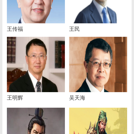
王传福
王民
王明辉
吴天海