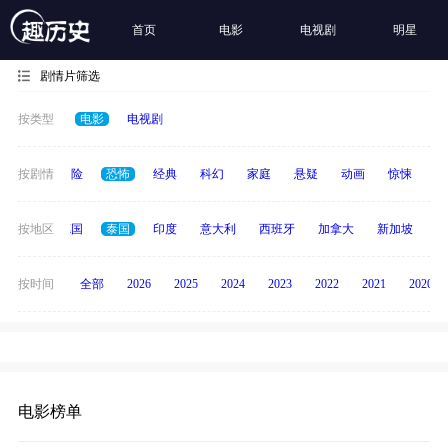
首页
电影
电视剧
明星
剧情片筛选
按类型
电影
电视剧
爱情
按剧情
冒险
恐怖
经典
科幻
家庭
悬疑
动画
惊悚
古
韩国
按地区
德国
泰国
印度
意大利
西班牙
加拿大
新加坡
俄
按时间
全部
2026
2025
2024
2023
2022
2021
2020
电影榜单