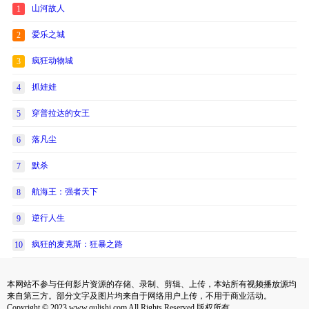
山河故人
1
爱乐之城
2
疯狂动物城
3
抓娃娃
4
穿普拉达的女王
5
落凡尘
6
默杀
7
航海王：强者天下
8
逆行人生
9
疯狂的麦克斯：狂暴之路
10
本网站不参与任何影片资源的存储、录制、剪辑、上传，本站所有视频播放源均
来自第三方。部分文字及图片均来自于网络用户上传，不用于商业活动。
Copyright © 2023 www.qulishi.com All Rights Reserved 版权所有