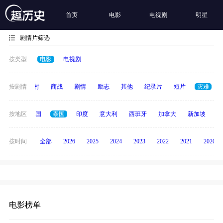
首页
电影
电视剧
明星
剧情片筛选
按类型
电影
电视剧
历史
按剧情
乡村
商战
剧情
励志
其他
纪录片
短片
灾难
韩国
按地区
德国
泰国
印度
意大利
西班牙
加拿大
新加坡
俄
按时间
全部
2026
2025
2024
2023
2022
2021
2020
电影榜单