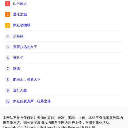
山河故人
1
爱乐之城
2
疯狂动物城
3
抓娃娃
4
穿普拉达的女王
5
落凡尘
6
默杀
7
航海王：强者天下
8
逆行人生
9
疯狂的麦克斯：狂暴之路
10
本网站不参与任何影片资源的存储、录制、剪辑、上传，本站所有视频播放源均
来自第三方。部分文字及图片均来自于网络用户上传，不用于商业活动。
Copyright © 2023 www.qulishi.com All Rights Reserved 版权所有