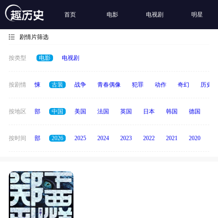
首页
电影
电视剧
明星
剧情片筛选
按类型
电影
电视剧
动画
按剧情
惊悚
古装
战争
青春偶像
犯罪
动作
奇幻
历史
按地区
全部
中国
美国
法国
英国
日本
韩国
德国
泰
按时间
全部
2026
2025
2024
2023
2022
2021
2020
20