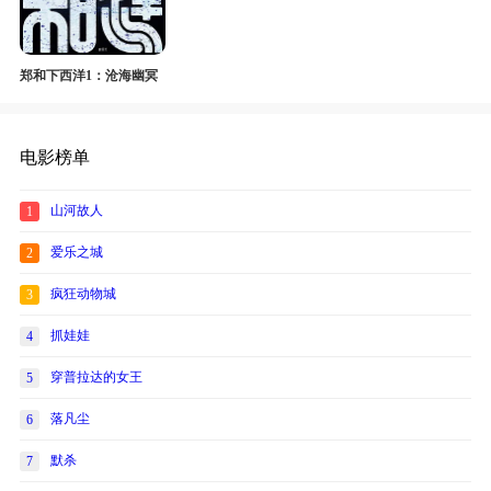
郑和下西洋1：沧海幽冥
电影榜单
山河故人
1
爱乐之城
2
疯狂动物城
3
抓娃娃
4
穿普拉达的女王
5
落凡尘
6
默杀
7