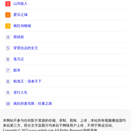
山河故人
1
爱乐之城
2
疯狂动物城
3
抓娃娃
4
穿普拉达的女王
5
落凡尘
6
默杀
7
航海王：强者天下
8
逆行人生
9
疯狂的麦克斯：狂暴之路
10
本网站不参与任何影片资源的存储、录制、剪辑、上传，本站所有视频播放源均
来自第三方。部分文字及图片均来自于网络用户上传，不用于商业活动。
Copyright © 2023 www.qulishi.com All Rights Reserved 版权所有