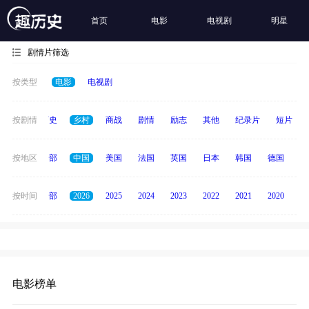
首页
电影
电视剧
明星
剧情片筛选
按类型
电影
电视剧
奇幻
按剧情
历史
乡村
商战
剧情
励志
其他
纪录片
短片
按地区
全部
中国
美国
法国
英国
日本
韩国
德国
泰
按时间
全部
2026
2025
2024
2023
2022
2021
2020
20
电影榜单