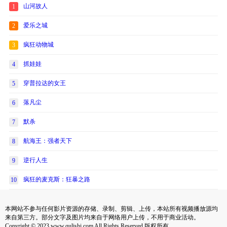
山河故人
1
爱乐之城
2
疯狂动物城
3
抓娃娃
4
穿普拉达的女王
5
落凡尘
6
默杀
7
航海王：强者天下
8
逆行人生
9
疯狂的麦克斯：狂暴之路
10
本网站不参与任何影片资源的存储、录制、剪辑、上传，本站所有视频播放源均
来自第三方。部分文字及图片均来自于网络用户上传，不用于商业活动。
Copyright © 2023 www.qulishi.com All Rights Reserved 版权所有