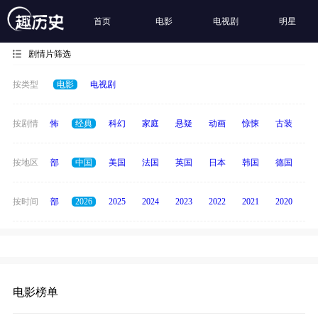
首页
电影
电视剧
明星
剧情片筛选
按类型
电影
电视剧
冒险
按剧情
恐怖
经典
科幻
家庭
悬疑
动画
惊悚
古装
战
按地区
全部
中国
美国
法国
英国
日本
韩国
德国
泰
按时间
全部
2026
2025
2024
2023
2022
2021
2020
20
电影榜单