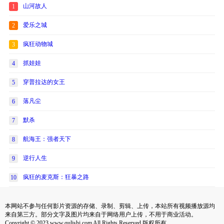
山河故人
1
爱乐之城
2
疯狂动物城
3
抓娃娃
4
穿普拉达的女王
5
落凡尘
6
默杀
7
航海王：强者天下
8
逆行人生
9
疯狂的麦克斯：狂暴之路
10
本网站不参与任何影片资源的存储、录制、剪辑、上传，本站所有视频播放源均
来自第三方。部分文字及图片均来自于网络用户上传，不用于商业活动。
Copyright © 2023 www.qulishi.com All Rights Reserved 版权所有