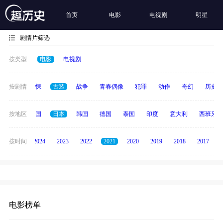
首页
电影
电视剧
明星
剧情片筛选
按类型
电影
电视剧
动画
按剧情
惊悚
古装
战争
青春偶像
犯罪
动作
奇幻
历史
法国
按地区
英国
日本
韩国
德国
泰国
印度
意大利
西班牙
按时间
2025
2024
2023
2022
2021
2020
2019
2018
2017
电影榜单