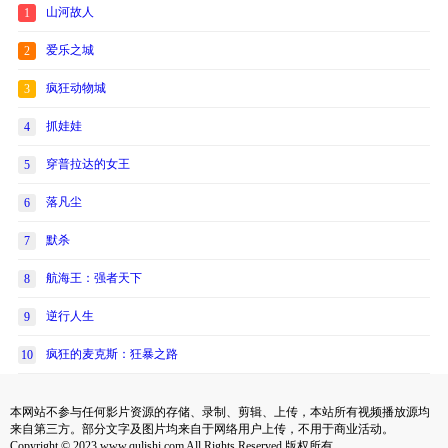
山河故人
1
爱乐之城
2
疯狂动物城
3
抓娃娃
4
穿普拉达的女王
5
落凡尘
6
默杀
7
航海王：强者天下
8
逆行人生
9
疯狂的麦克斯：狂暴之路
10
本网站不参与任何影片资源的存储、录制、剪辑、上传，本站所有视频播放源均
来自第三方。部分文字及图片均来自于网络用户上传，不用于商业活动。
Copyright © 2023 www.qulishi.com All Rights Reserved 版权所有