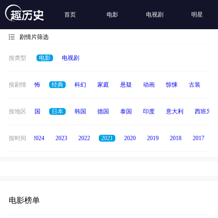
首页
电影
电视剧
明星
剧情片筛选
按类型
电影
电视剧
冒险
按剧情
恐怖
经典
科幻
家庭
悬疑
动画
惊悚
古装
战
法国
按地区
英国
日本
韩国
德国
泰国
印度
意大利
西班牙
按时间
2025
2024
2023
2022
2021
2020
2019
2018
2017
电影榜单