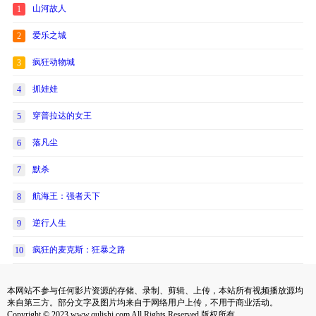
山河故人
1
爱乐之城
2
疯狂动物城
3
抓娃娃
4
穿普拉达的女王
5
落凡尘
6
默杀
7
航海王：强者天下
8
逆行人生
9
疯狂的麦克斯：狂暴之路
10
本网站不参与任何影片资源的存储、录制、剪辑、上传，本站所有视频播放源均
来自第三方。部分文字及图片均来自于网络用户上传，不用于商业活动。
Copyright © 2023 www.qulishi.com All Rights Reserved 版权所有