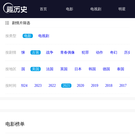
首页
电影
电视剧
明星
剧情片筛选
按类型
电影
电视剧
动画
按剧情
惊悚
古装
战争
青春偶像
犯罪
动作
奇幻
历史
全部
按地区
中国
美国
法国
英国
日本
韩国
德国
泰国
印
按时间
2025
2024
2023
2022
2021
2020
2019
2018
2017
电影榜单