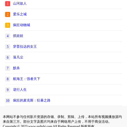
山河故人
1
爱乐之城
2
疯狂动物城
3
抓娃娃
4
穿普拉达的女王
5
落凡尘
6
默杀
7
航海王：强者天下
8
逆行人生
9
疯狂的麦克斯：狂暴之路
10
本网站不参与任何影片资源的存储、录制、剪辑、上传，本站所有视频播放源均
来自第三方。部分文字及图片均来自于网络用户上传，不用于商业活动。
Copyright © 2023 www.qulishi.com All Rights Reserved 版权所有