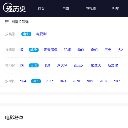
首页
电影
电视剧
明星
剧情片筛选
按类型
电影
电视剧
惊悚
按剧情
古装
战争
青春偶像
犯罪
动作
奇幻
历史
乡村
韩国
按地区
德国
泰国
印度
意大利
西班牙
加拿大
新加坡
俄
按时间
2025
2024
2023
2022
2021
2020
2019
2018
2017
电影榜单