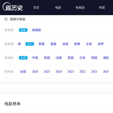
首页
电影
电视剧
明星
剧情片筛选
按类型
电影
电视剧
恐怖
按剧情
经典
科幻
家庭
悬疑
动画
惊悚
古装
战争
青
按地区
全部
中国
美国
法国
英国
日本
韩国
德国
按时间
全部
2026
2025
2024
2023
2022
2021
2020
电影榜单