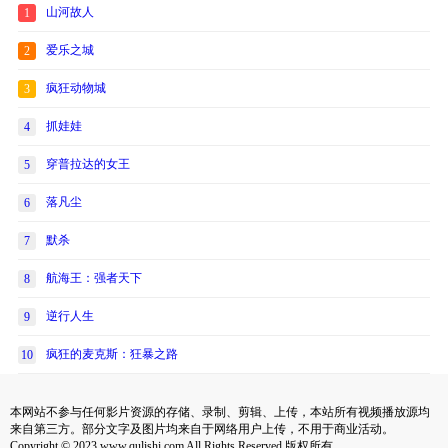
山河故人
1
爱乐之城
2
疯狂动物城
3
抓娃娃
4
穿普拉达的女王
5
落凡尘
6
默杀
7
航海王：强者天下
8
逆行人生
9
疯狂的麦克斯：狂暴之路
10
本网站不参与任何影片资源的存储、录制、剪辑、上传，本站所有视频播放源均
来自第三方。部分文字及图片均来自于网络用户上传，不用于商业活动。
Copyright © 2023 www.qulishi.com All Rights Reserved 版权所有