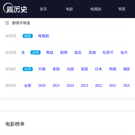
首页
电影
电视剧
明星
剧情片筛选
按类型
电影
电视剧
奇幻
按剧情
历史
乡村
商战
剧情
励志
其他
纪录片
短片
按地区
全部
中国
美国
法国
英国
日本
韩国
德国
按时间
全部
2026
2025
2024
2023
2022
2021
2020
电影榜单