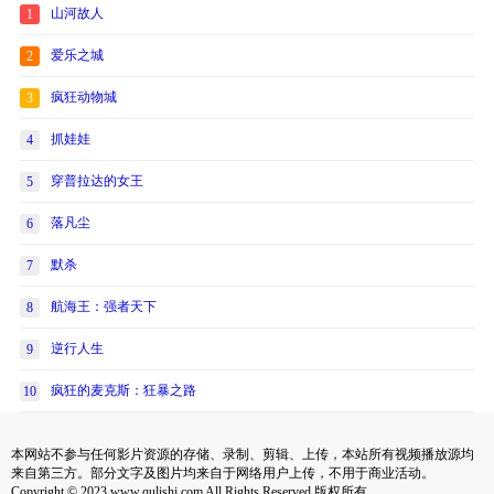
山河故人
1
爱乐之城
2
疯狂动物城
3
抓娃娃
4
穿普拉达的女王
5
落凡尘
6
默杀
7
航海王：强者天下
8
逆行人生
9
疯狂的麦克斯：狂暴之路
10
本网站不参与任何影片资源的存储、录制、剪辑、上传，本站所有视频播放源均
来自第三方。部分文字及图片均来自于网络用户上传，不用于商业活动。
Copyright © 2023 www.qulishi.com All Rights Reserved 版权所有