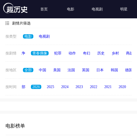
首页
电影
电视剧
明星
剧情片筛选
按类型
电影
电视剧
古装
按剧情
战争
青春偶像
犯罪
动作
奇幻
历史
乡村
商战
按地区
全部
中国
美国
法国
英国
日本
韩国
德国
按时间
全部
2026
2025
2024
2023
2022
2021
2020
20
电影榜单