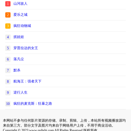
山河故人
1
爱乐之城
2
疯狂动物城
3
抓娃娃
4
穿普拉达的女王
5
落凡尘
6
默杀
7
航海王：强者天下
8
逆行人生
9
疯狂的麦克斯：狂暴之路
10
本网站不参与任何影片资源的存储、录制、剪辑、上传，本站所有视频播放源均
来自第三方。部分文字及图片均来自于网络用户上传，不用于商业活动。
Copyright © 2023 www.qulishi.com All Rights Reserved 版权所有