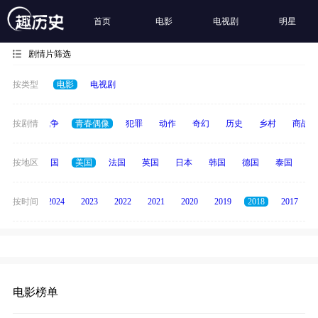
首页
电影
电视剧
明星
剧情片筛选
按类型
电影
电视剧
古装
按剧情
战争
青春偶像
犯罪
动作
奇幻
历史
乡村
商战
全部
按地区
中国
美国
法国
英国
日本
韩国
德国
泰国
印
按时间
2025
2024
2023
2022
2021
2020
2019
2018
2017
电影榜单