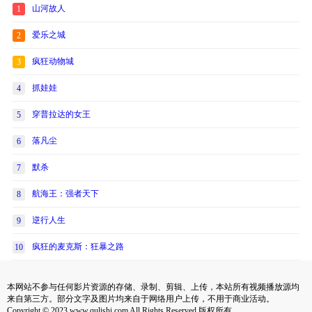
山河故人
1
爱乐之城
2
疯狂动物城
3
抓娃娃
4
穿普拉达的女王
5
落凡尘
6
默杀
7
航海王：强者天下
8
逆行人生
9
疯狂的麦克斯：狂暴之路
10
本网站不参与任何影片资源的存储、录制、剪辑、上传，本站所有视频播放源均
来自第三方。部分文字及图片均来自于网络用户上传，不用于商业活动。
Copyright © 2023 www.qulishi.com All Rights Reserved 版权所有