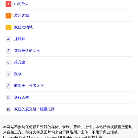
山河故人
1
爱乐之城
2
疯狂动物城
3
抓娃娃
4
穿普拉达的女王
5
落凡尘
6
默杀
7
航海王：强者天下
8
逆行人生
9
疯狂的麦克斯：狂暴之路
10
本网站不参与任何影片资源的存储、录制、剪辑、上传，本站所有视频播放源均
来自第三方。部分文字及图片均来自于网络用户上传，不用于商业活动。
Copyright © 2023 www.qulishi.com All Rights Reserved 版权所有