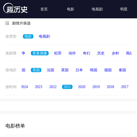
首页
电影
电视剧
明星
剧情片筛选
按类型
电影
电视剧
古装
按剧情
战争
青春偶像
犯罪
动作
奇幻
历史
乡村
商战
全部
按地区
中国
美国
法国
英国
日本
韩国
德国
泰国
印
按时间
2025
2024
2023
2022
2021
2020
2019
2018
2017
电影榜单