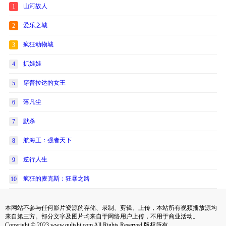
山河故人
1
爱乐之城
2
疯狂动物城
3
抓娃娃
4
穿普拉达的女王
5
落凡尘
6
默杀
7
航海王：强者天下
8
逆行人生
9
疯狂的麦克斯：狂暴之路
10
本网站不参与任何影片资源的存储、录制、剪辑、上传，本站所有视频播放源均
来自第三方。部分文字及图片均来自于网络用户上传，不用于商业活动。
Copyright © 2023 www.qulishi.com All Rights Reserved 版权所有