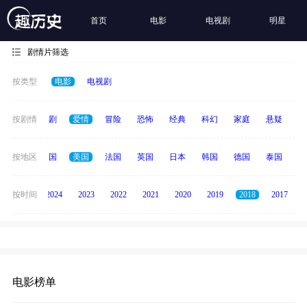
首页
电影
电视剧
明星
剧情片筛选
按类型
电影
电视剧
全部
按剧情
喜剧
爱情
冒险
恐怖
经典
科幻
家庭
悬疑
动
全部
按地区
中国
美国
法国
英国
日本
韩国
德国
泰国
印
按时间
2025
2024
2023
2022
2021
2020
2019
2018
2017
电影榜单